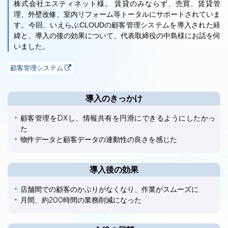
株式会社エスティネット様。 賃貸のみならず、売買、賃貸管
理、外壁改修、室内リフォーム等トータルにサポートされていま
す。今回、いえらぶCLOUDの顧客管理システムを導入された経
緯と、導入の後の効果について、代表取締役の中島様にお話を伺
いました。
ユーザーインタビュー
ホームページ制作実績
顧客管理システム
導入のきっかけ
顧客管理をDXし、情報共有を円滑にできるようにしたかっ
た
物件データと顧客データの連動性の良さを感じた
ニュース一覧
お役立ちブログ
資料ダウンロード
導入後の効果
店舗間での顧客のかぶりがなくなり、作業がスムーズに
特長
サービス一覧
プラン
月間、約200時間の業務削減になった