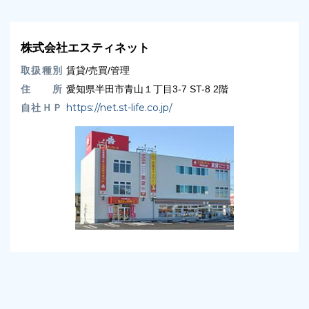
株式会社エスティネット
取扱種別
賃貸/売買/管理
住 所
愛知県半田市青山１丁目3-7 ST-8 2階
自社ＨＰ
https://net.st-life.co.jp/