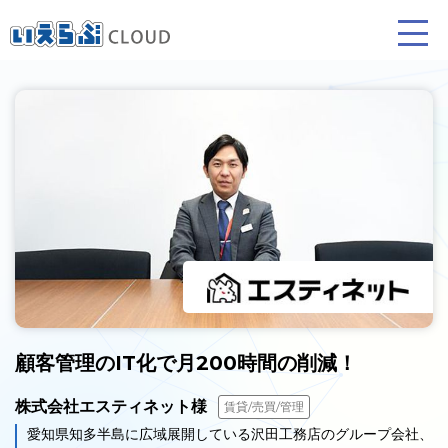
賃貸仲介
売買仲介
賃貸管理
業務向け機能
業務向け機能
業務向け機能
顧客管理のIT化で月200時間の削減！
ホームページ制作について
プラン紹介･制作の流れ
株式会社エスティネット様
賃貸/売買/管理
愛知県知多半島に広域展開している沢田工務店のグループ会社、