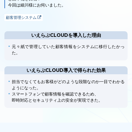
今回は細川様にお伺いました。
顧客管理システム
いえらぶCLOUDを導入した理由
ユーザーインタビュー
ホームページ制作実績
元々紙で管理していた顧客情報をシステムに移行したかっ
た。
いえらぶCLOUD導入で得られた効果
担当でなくてもお客様がどのような段階なのか一目でわかる
ようになった。
スマートフォンで顧客情報を確認できるため、
ニュース一覧
お役立ちブログ
資料ダウンロード
即時対応とセキュリティ上の安全が実現できた。
特長
サービス一覧
プラン