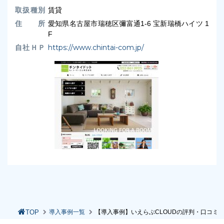
取扱種別
賃貸
住 所
愛知県名古屋市瑞穂区彌富通1-6 宝新瑞橋ハイツ 1
F
自社ＨＰ
https://www.chintai-com.jp/
TOP
導入事例一覧
【導入事例】いえらぶCLOUDの評判・口コミ｜