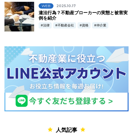
WEB
2025.10.17
違法行為？不動産ブローカーの実態と被害実
例を紹介
法律
不動産会社
資格
仲介業
人気記事