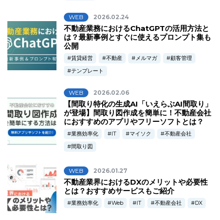
WEB
2026.02.24
不動産業務におけるChatGPTの活用方法と
は？最新事例とすぐに使えるプロンプト集も
公開
賃貸経営
不動産
メルマガ
顧客管理
テンプレート
WEB
2026.02.06
【間取り特化の生成AI「いえらぶAI間取り」
が登場】間取り図作成を簡単に！不動産会社
におすすめのアプリやフリーソフトとは？
業務効率化
IT
マイソク
不動産会社
間取り図
WEB
2026.01.27
不動産業界におけるDXのメリットや必要性
とは？おすすめサービスもご紹介
業務効率化
Web
IT
不動産会社
DX