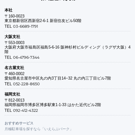
本社
〒160-0023
東京都新宿区西新宿2-6-1 新宿住友ビル50階
03-6689-1791
TEL
大阪支社
〒553-0003
大阪府大阪市福島区福島5-6-16 阪神杉村ビルディング（ラグザ大阪）4
階
06-4796-7344
TEL
名古屋支社
〒460-0002
愛知県名古屋市中区丸の内3丁目14−32 丸の内三丁目ビル7階
052-228-8650
TEL
福岡支社
〒812-0013
福岡県福岡市博多区博多駅東1-1-33 はかた近代ビル2階
092-412-4322
TEL
おすすめサービス
月極駐車場を探すなら「いえらぶパーク」