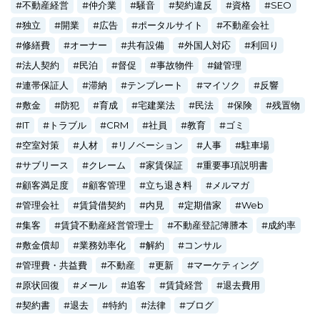
不動産経営
仲介業
騒音
契約違反
資格
SEO
独立
開業
広告
ポータルサイト
不動産会社
修繕費
オーナー
共有設備
外国人対応
利回り
法人契約
民泊
督促
事故物件
鍵管理
連帯保証人
滞納
テンプレート
マイソク
反響
敷金
防犯
育成
宅建業法
民法
保険
残置物
IT
トラブル
CRM
社員
教育
ゴミ
空室対策
人材
リノベーション
人事
駐車場
サブリース
クレーム
家賃保証
重要事項説明書
顧客満足度
顧客管理
立ち退き料
メルマガ
管理会社
賃貸借契約
内見
定期借家
Web
集客
賃貸不動産経営管理士
不動産登記簿謄本
成約率
敷金償却
業務効率化
解約
コンサル
管理費・共益費
不動産
更新
マーケティング
原状回復
メール
追客
賃貸経営
退去費用
契約書
退去
特約
法律
ブログ