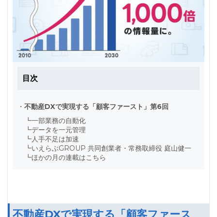
目次
・
不動産DXで実現する「顧客ファースト」第6回
┗
一部業務の自動化
┗
データを一元管理
┗
人手不足は加速
┗
いえらぶGROUP 共同創業者・常務取締役 庭山健一
┗
ほかの月の連載はこちら
不動産DXで実現する「顧客ファース