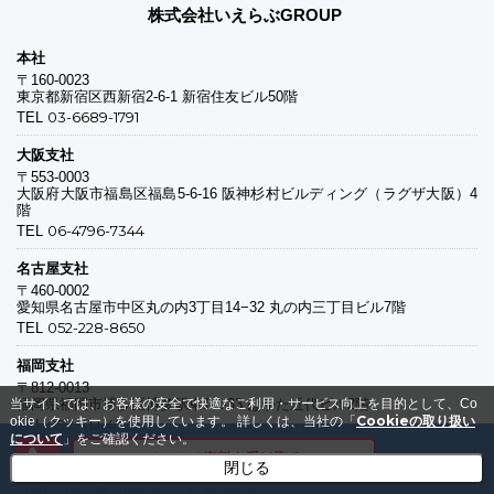
株式会社いえらぶGROUP
本社
〒160-0023
東京都新宿区西新宿2-6-1 新宿住友ビル50階
03-6689-1791
TEL
大阪支社
〒553-0003
大阪府大阪市福島区福島5-6-16 阪神杉村ビルディング（ラグザ大阪）4
階
06-4796-7344
TEL
名古屋支社
〒460-0002
愛知県名古屋市中区丸の内3丁目14−32 丸の内三丁目ビル7階
052-228-8650
TEL
福岡支社
〒812-0013
当サイトでは、お客様の安全で快適なご利用・サービス向上を目的として、Co
福岡県福岡市博多区博多駅東1-1-33 はかた近代ビル2階
Cookieの取り扱い
okie（クッキー）を使用しています。
詳しくは、当社の「
092-412-4322
TEL
について
」をご確認ください。
メールで資料を受け取る
閉じる
おすすめサービス
月極駐車場を探すなら「いえらぶパーク」