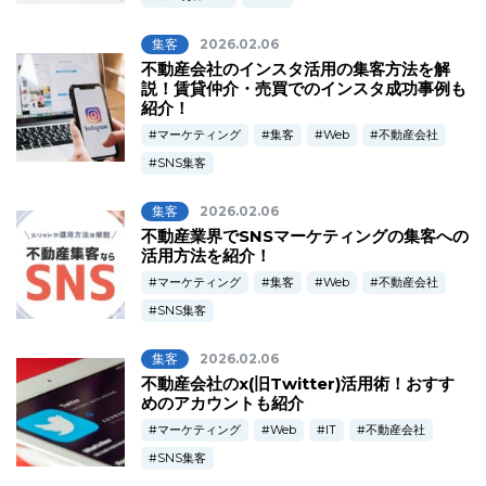
集客
2026.02.06
不動産会社のインスタ活用の集客方法を解
説！賃貸仲介・売買でのインスタ成功事例も
紹介！
マーケティング
集客
Web
不動産会社
SNS集客
集客
2026.02.06
不動産業界でSNSマーケティングの集客への
活用方法を紹介！
マーケティング
集客
Web
不動産会社
SNS集客
集客
2026.02.06
不動産会社のx(旧Twitter)活用術！おすす
めのアカウントも紹介
マーケティング
Web
IT
不動産会社
SNS集客