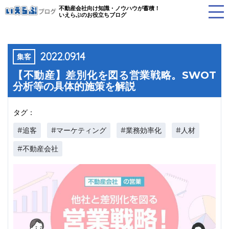
不動産会社向け知識・ノウハウが蓄積！
いえらぶのお役立ちブログ
2022.09.14
集客
【不動産】差別化を図る営業戦略。SWOT
分析等の具体的施策を解説
タグ：
#追客
#マーケティング
#業務効率化
#人材
#不動産会社