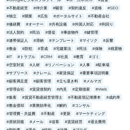
不動産経営
仲介業
騒音
契約違反
資格
SEO
独立
開業
広告
ポータルサイト
不動産会社
修繕費
オーナー
共有設備
外国人対応
利回り
法人契約
民泊
督促
事故物件
鍵管理
連帯保証人
滞納
テンプレート
マイソク
反響
敷金
防犯
育成
宅建業法
民法
保険
残置物
IT
トラブル
CRM
社員
教育
ゴミ
空室対策
人材
リノベーション
人事
駐車場
サブリース
クレーム
家賃保証
重要事項説明書
顧客満足度
顧客管理
立ち退き料
メルマガ
管理会社
賃貸借契約
内見
定期借家
Web
集客
賃貸不動産経営管理士
不動産登記簿謄本
成約率
敷金償却
業務効率化
解約
コンサル
管理費・共益費
不動産
更新
マーケティング
原状回復
メール
追客
賃貸経営
退去費用
契約書
退去
特約
法律
ブログ