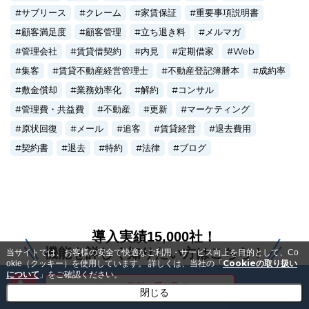
サブリース
クレーム
家賃保証
重要事項説明書
顧客満足度
顧客管理
立ち退き料
メルマガ
管理会社
賃貸借契約
内見
定期借家
Web
集客
賃貸不動産経営管理士
不動産登記簿謄本
成約率
敷金償却
業務効率化
解約
コンサル
管理費・共益費
不動産
更新
マーケティング
原状回復
メール
追客
賃貸経営
退去費用
契約書
退去
特約
法律
ブログ
導入実績15,000社！
機能を詳しく知りたい方はこちら！
当サイトでは、お客様の安全で快適なご利用・サービス向上を目的として、Co
Cookieの取り扱い
okie（クッキー）を使用しています。
詳しくは、当社の「
について
」をご確認ください。
メールで資料を受け取る
閉じる