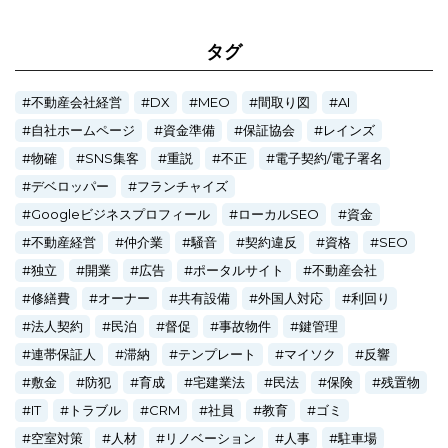
タグ
不動産会社経営
DX
MEO
間取り図
AI
自社ホームページ
資金準備
保証協会
レインズ
物確
SNS集客
重説
不正
電子契約/電子署名
デベロッパー
フランチャイズ
Googleビジネスプロフィール
ローカルSEO
資金
不動産経営
仲介業
騒音
契約違反
資格
SEO
独立
開業
広告
ポータルサイト
不動産会社
修繕費
オーナー
共有設備
外国人対応
利回り
法人契約
民泊
督促
事故物件
鍵管理
連帯保証人
滞納
テンプレート
マイソク
反響
敷金
防犯
育成
宅建業法
民法
保険
残置物
IT
トラブル
CRM
社員
教育
ゴミ
空室対策
人材
リノベーション
人事
駐車場