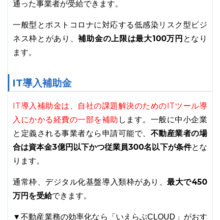
通った事業者が受給できます。
一般型とポストコロナに対応する低感染リスク型ビジ
ネス枠とがあり、
補助金の上限は最大100万円
となり
ます。
IT導入補助金
IT導入補助金は、自社の課題解決のためのITツール導
入にかかる経費の一部を補助
します。一般に中小企業
と定義される事業者なら申請可能で、
不動産業者の場
合は資本金3億円以下かつ従業員300名以下が条件
とな
ります。
通常枠、デジタル化基盤導入類枠があり、
最大で450
万円を受給
できます。
▼不動産業務の効率化なら「いえらぶCLOUD」がおす