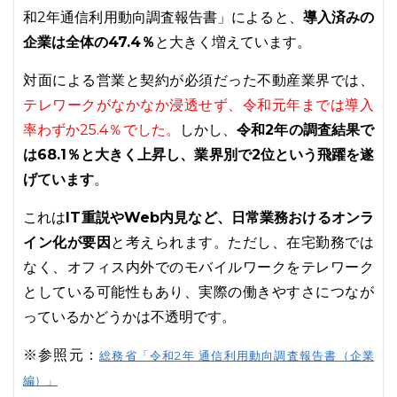
和2年通信利用動向調査報告書」によると、
導入済みの
企業は全体の47.4％
と大きく増えています。
対面による営業と契約が必須だった不動産業界では、
テレワークがなかなか浸透せず、令和元年までは導入
率わずか25.4％でした。
しかし、
令和2年の調査結果で
は68.1％と大きく上昇し、業界別で2位という飛躍を遂
げています
。
これは
IT重説やWeb内見など、日常業務おけるオンラ
イン化が要因
と考えられます。ただし、在宅勤務では
なく、オフィス内外でのモバイルワークをテレワーク
としている可能性もあり、実際の働きやすさにつなが
っているかどうかは不透明です。
※参照元：
総務省「令和2年 通信利用動向調査報告書（企業
編）」