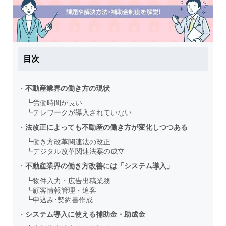
目次
・
不動産業界の働き方の現状
┗
労働時間が長い
┗
テレワークが導入されていない
・
法改正によっても不動産の働き方が変化しつつある
┗
働き方改革関連法の改正
┗
デジタル改革関連法案の成立
・
不動産業界の働き方改善には「システム導入」
┗
物件入力・広告出稿業務
┗
顧客情報管理・追客
┗
申込み･契約書作成
・
システム導入に使える補助金・助成金