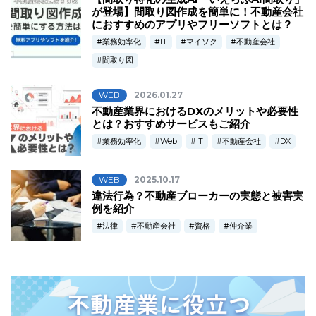
が登場】間取り図作成を簡単に！不動産会社
におすすめのアプリやフリーソフトとは？
業務効率化
IT
マイソク
不動産会社
間取り図
WEB
2026.01.27
不動産業界におけるDXのメリットや必要性
とは？おすすめサービスもご紹介
業務効率化
Web
IT
不動産会社
DX
WEB
2025.10.17
違法行為？不動産ブローカーの実態と被害実
例を紹介
法律
不動産会社
資格
仲介業