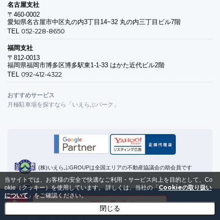
名古屋支社
〒460-0002
愛知県名古屋市中区丸の内3丁目14−32 丸の内三丁目ビル7階
052-228-8650
TEL
福岡支社
〒812-0013
福岡県福岡市博多区博多駅東1-1-33 はかた近代ビル2階
092-412-4322
TEL
おすすめサービス
月極駐車場を探すなら「いえらぶパーク」
(株)いえらぶGROUPは全国エリアの不動産協議会の助会員です
当サイトでは、お客様の安全で快適なご利用・サービス向上を目的として、Co
Cookieの取り扱い
okie（クッキー）を使用しています。
詳しくは、当社の「
プライバシーマークの付与認定を受けています
について
」をご確認ください。
メールで資料を受け取る
閉じる
(認証登録範囲は不動産業務支援システムのクラウドサービス
提供業務です