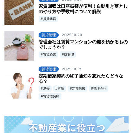
家賃回収は口座振替が便利！自動引き落とし
のやり方や手数料について解説
賃貸経営
賃貸管理
2025.10.20
管理会社は賃貸マンションの鍵を預かるもの
でしょうか？
賃貸経営
鍵管理
賃貸管理
2025.10.17
定期借家契約の終了通知を忘れたらどうな
る？
退去
更新
定期借家
管理会社
賃貸借契約