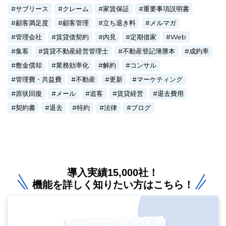
サブリース
クレーム
家賃保証
重要事項説明書
顧客満足度
顧客管理
立ち退き料
メルマガ
管理会社
賃貸借契約
内見
定期借家
Web
集客
賃貸不動産経営管理士
不動産登記簿謄本
成約率
敷金償却
業務効率化
解約
コンサル
管理費・共益費
不動産
更新
マーケティング
原状回復
メール
追客
賃貸経営
退去費用
契約書
退去
特約
法律
ブログ
導入実績15,000社！
機能を詳しく知りたい方はこちら！