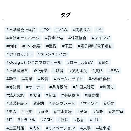
タグ
不動産会社経営
DX
MEO
間取り図
AI
自社ホームページ
資金準備
保証協会
レインズ
物確
SNS集客
重説
不正
電子契約/電子署名
デベロッパー
フランチャイズ
Googleビジネスプロフィール
ローカルSEO
資金
不動産経営
仲介業
騒音
契約違反
資格
SEO
独立
開業
広告
ポータルサイト
不動産会社
修繕費
オーナー
共有設備
外国人対応
利回り
法人契約
民泊
督促
事故物件
鍵管理
連帯保証人
滞納
テンプレート
マイソク
反響
敷金
防犯
育成
宅建業法
民法
保険
残置物
IT
トラブル
CRM
社員
教育
ゴミ
空室対策
人材
リノベーション
人事
駐車場