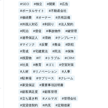
SEO
独立
開業
広告
ポータルサイト
不動産会社
修繕費
オーナー
共有設備
外国人対応
利回り
法人契約
民泊
督促
事故物件
鍵管理
連帯保証人
滞納
テンプレート
マイソク
反響
敷金
防犯
育成
宅建業法
民法
保険
残置物
IT
トラブル
CRM
社員
教育
ゴミ
空室対策
人材
リノベーション
人事
駐車場
サブリース
クレーム
家賃保証
重要事項説明書
顧客満足度
顧客管理
立ち退き料
メルマガ
管理会社
賃貸借契約
内見
定期借家