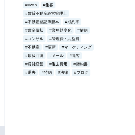
Web
集客
賃貸不動産経営管理士
不動産登記簿謄本
成約率
敷金償却
業務効率化
解約
コンサル
管理費・共益費
不動産
更新
マーケティング
原状回復
メール
追客
賃貸経営
退去費用
契約書
退去
特約
法律
ブログ