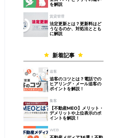
を解説
賃貸管理
法定更新とは？更新料はど
うなるのか、対処法ととも
に解説
新着記事
追客
追客のコツとは？電話での
ヒアリング・メール追客の
ポイントを解説！
集客
【不動産MEO】メリット・
デメリットや上位表示のポ
イントを解説！
WEB
不動産メディア36選！不動