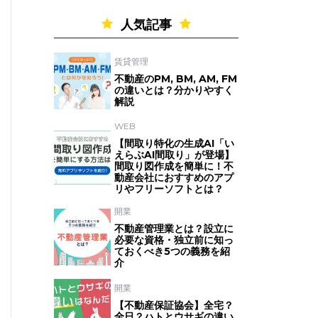
人気記事
賃貸管理
不動産のPM, BM, AM, FM
の違いとは？分かりやすく
解説
WEB
【間取り特化の生成AI「い
えらぶAI間取り」が登場】
間取り図作成を簡単に！不
動産会社におすすめのアプ
リやフリーソフトとは？
開業
不動産管理業とは？設立に
必要な資格・独立前に知っ
ておくべき5つの義務を紹
介
開業
【不動産保証協会】全宅？
全日？ハトとウサギの違い