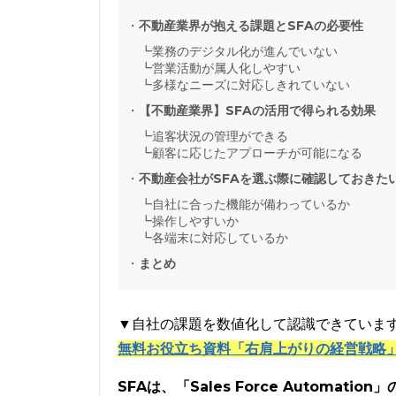
・
不動産業界が抱える課題とSFAの必要性
┗
業務のデジタル化が進んでいない
┗
営業活動が属人化しやすい
┗
多様なニーズに対応しきれていない
・
【不動産業界】SFAの活用で得られる効果
┗
追客状況の管理ができる
┗
顧客に応じたアプローチが可能になる
・
不動産会社がSFAを選ぶ際に確認しておきた
┗
自社に合った機能が備わっているか
┗
操作しやすいか
┗
各端末に対応しているか
・
まとめ
▼自社の課題を数値化して認識できていま
無料お役立ち資料「右肩上がりの経営戦略
SFAは、「Sales Force Autom