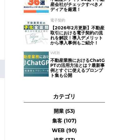
産会社がチェックすべきメ
ディアを厳選！
電子契約
【2026年2月更新】不動産
取引における電子契約の流
れを解説！導入デメリット
から導入事例もご紹介！
WEB
不動産業務におけるChatG
PTの活用方法とは？最新事
例とすぐに使えるプロンプ
ト集も公開
カテゴリ
開業
(53)
集客
(107)
WEB
(90)