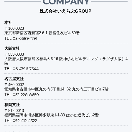
COMPANY
株式会社いえらぶGROUP
本社
〒160-0023
東京都新宿区西新宿2-6-1 新宿住友ビル50階
03-6689-1791
TEL
大阪支社
〒553-0003
大阪府大阪市福島区福島5-6-16 阪神杉村ビルディング（ラグザ大阪）4
階
06-4796-7344
TEL
名古屋支社
〒460-0002
愛知県名古屋市中区丸の内3丁目14−32 丸の内三丁目ビル7階
052-228-8650
TEL
福岡支社
〒812-0013
福岡県福岡市博多区博多駅東1-1-33 はかた近代ビル2階
092-412-4322
TEL