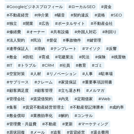
Googleビジネスプロフィール
ローカルSEO
資金
不動産経営
仲介業
騒音
契約違反
資格
SEO
独立
開業
広告
ポータルサイト
不動産会社
修繕費
オーナー
共有設備
外国人対応
利回り
法人契約
民泊
督促
事故物件
鍵管理
連帯保証人
滞納
テンプレート
マイソク
反響
敷金
防犯
育成
宅建業法
民法
保険
残置物
IT
トラブル
CRM
社員
教育
ゴミ
空室対策
人材
リノベーション
人事
駐車場
サブリース
クレーム
家賃保証
重要事項説明書
顧客満足度
顧客管理
立ち退き料
メルマガ
管理会社
賃貸借契約
内見
定期借家
Web
集客
賃貸不動産経営管理士
不動産登記簿謄本
成約率
敷金償却
業務効率化
解約
コンサル
管理費・共益費
不動産
更新
マーケティング
原状回復
メール
追客
賃貸経営
退去費用