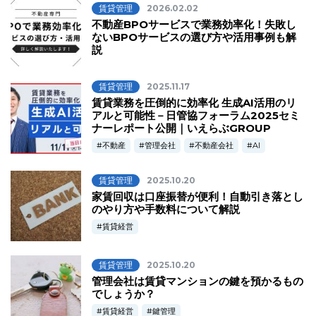
賃貸管理
2026.02.02
不動産BPOサービスで業務効率化！失敗し
ないBPOサービスの選び方や活用事例も解
説
賃貸管理
2025.11.17
賃貸業務を圧倒的に効率化 生成AI活用のリ
アルと可能性－日管協フォーラム2025セミ
ナーレポート公開｜いえらぶGROUP
不動産
管理会社
不動産会社
AI
賃貸管理
2025.10.20
家賃回収は口座振替が便利！自動引き落とし
のやり方や手数料について解説
賃貸経営
賃貸管理
2025.10.20
管理会社は賃貸マンションの鍵を預かるもの
でしょうか？
賃貸経営
鍵管理