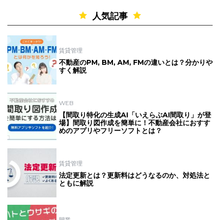
人気記事
賃貸管理
不動産のPM, BM, AM, FMの違いとは？分かりや
すく解説
WEB
【間取り特化の生成AI「いえらぶAI間取り」が登
場】間取り図作成を簡単に！不動産会社におすす
めのアプリやフリーソフトとは？
賃貸管理
法定更新とは？更新料はどうなるのか、対処法と
ともに解説
開業