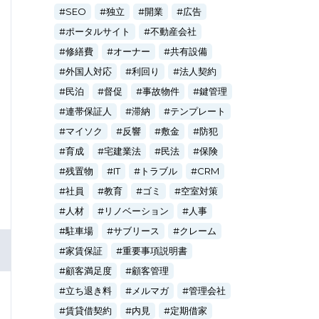
SEO
独立
開業
広告
ポータルサイト
不動産会社
修繕費
オーナー
共有設備
外国人対応
利回り
法人契約
民泊
督促
事故物件
鍵管理
連帯保証人
滞納
テンプレート
マイソク
反響
敷金
防犯
育成
宅建業法
民法
保険
残置物
IT
トラブル
CRM
社員
教育
ゴミ
空室対策
人材
リノベーション
人事
駐車場
サブリース
クレーム
家賃保証
重要事項説明書
顧客満足度
顧客管理
立ち退き料
メルマガ
管理会社
賃貸借契約
内見
定期借家