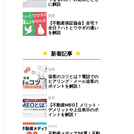
に解説
開業
【不動産保証協会】全宅？
全日？ハトとウサギの違い
を解説
新着記事
追客
追客のコツとは？電話での
ヒアリング・メール追客の
ポイントを解説！
集客
【不動産MEO】メリット・
デメリットや上位表示のポ
イントを解説！
WEB
不動産メディア36選！不動