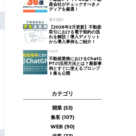
産会社がチェックすべきメ
ディアを厳選！
電子契約
【2026年2月更新】不動産
取引における電子契約の流
れを解説！導入デメリット
から導入事例もご紹介！
WEB
不動産業務におけるChatG
PTの活用方法とは？最新事
例とすぐに使えるプロンプ
ト集も公開
カテゴリ
開業
(53)
集客
(107)
WEB
(90)