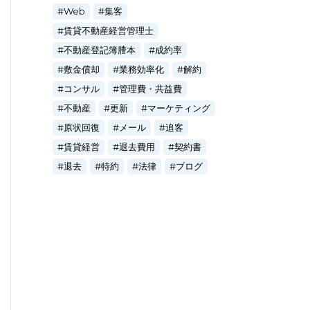
Web
集客
賃貸不動産経営管理士
不動産登記簿謄本
成約率
敷金償却
業務効率化
解約
コンサル
管理費・共益費
不動産
更新
マーケティング
原状回復
メール
追客
賃貸経営
退去費用
契約書
退去
特約
法律
ブログ