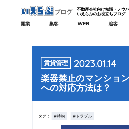
不動産会社向け知識・ノウ
いえらぶのお役立ちブログ
開業
集客
WEB
追客
2023.01.14
賃貸管理
楽器禁止のマンショ
への対応方法は？
#特約
#トラブル
タグ：