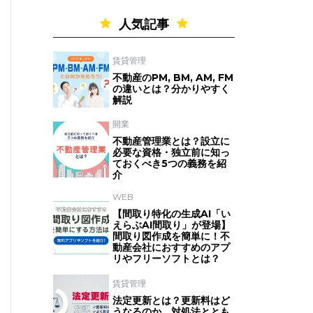
人気記事
賃貸管理
不動産のPM, BM, AM, FM
の違いとは？分かりやすく
解説
開業
不動産管理業とは？設立に
必要な資格・独立前に知っ
ておくべき5つの義務を紹
介
WEB
【間取り特化の生成AI「い
えらぶAI間取り」が登場】
間取り図作成を簡単に！不
動産会社におすすめのアプ
リやフリーソフトとは？
賃貸管理
法定更新とは？更新料はど
うなるのか、対処法ととも