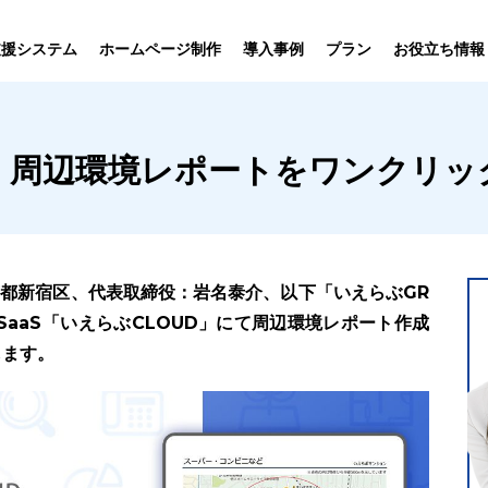
プラン
支援システム
ホームページ制作
導入事例
お役立ち情報
貸仲介
売買仲介
賃貸管理
ホームページ
プラン紹介･
D」周辺環境レポートをワンクリッ
ニュース一覧
ユーザーインタビュー
お役立ちブログ
制作について
制作の流れ
向け機能
業務向け機能
業務向け機
京都新宿区、代表取締役：岩名泰介、以下「いえらぶGR
SaaS「いえらぶCLOUD」にて周辺環境レポート作成
します。