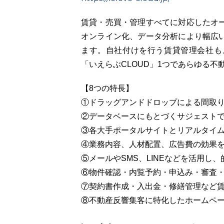
賃貸・売買・管理すべてに対応したオ
オンライン化、データ分析により幅広
ます。自社付けを行う賃貸管理会社も
「いえらぶCLOUD」1つであらゆる不
【8つの特長】
①ドラッグアンドドロップによる間取
②データベースにもとづくサジェストで
③各大手ポータルサイトとリアルタイム
④業務内容、人材配置、広告費の効果
⑤メールやSMS、LINEなどを活用し
⑥物件確認・内覧予約・申込み・審査・
⑦契約書作成・入出金・修繕管理など賃
⑧不動産反響集客に特化したホームページ