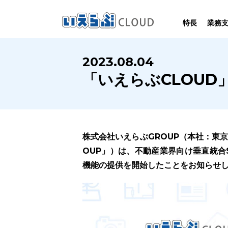
特長
業務
SYSTEM
HOMEPAGE
PERFORMANCE
INFORMATION
2023.08.04
賃
いえらぶCLOUDは不動産業務を
いえらぶは集客用ホームページを
いえらぶCLOUDを実際にご利用の
いえらぶCLOUDや不動産業界に関する
「いえらぶCLOU
業務
幅広く支援しています。
不動産業に特化して制作しています。
お客様の声と制作実績のご紹介です。
ニュース･ノウハウをお伝えします。
株式会社いえらぶGROUP（本社：東
OUP」）は、不動産業界向け垂直統合
機能の提供を開始したことをお知らせ