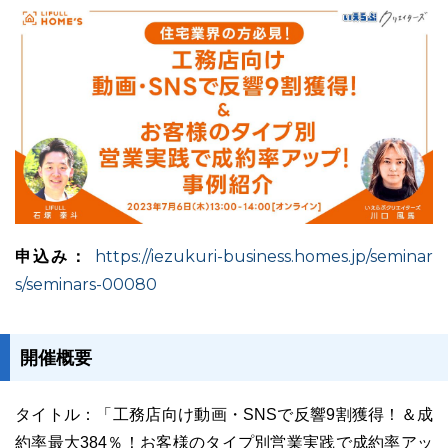
ユーザーインタビュー
ホームページ制作実績
申込み：
https://iezukuri-business.homes.jp/seminar
s/seminars-00080
ニュース一覧
お役立ちブログ
資料ダウンロード
開催概要
特長
サービス一覧
プラン
タイトル：「工務店向け動画・SNSで反響9割獲得！＆成
約率最大384％！お客様のタイプ別営業実践で成約率アッ