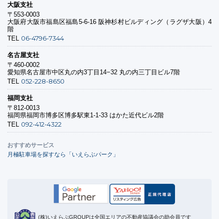
大阪支社
〒553-0003
大阪府大阪市福島区福島5-6-16 阪神杉村ビルディング（ラグザ大阪）4
階
06-4796-7344
TEL
名古屋支社
〒460-0002
愛知県名古屋市中区丸の内3丁目14−32 丸の内三丁目ビル7階
052-228-8650
TEL
福岡支社
〒812-0013
福岡県福岡市博多区博多駅東1-1-33 はかた近代ビル2階
092-412-4322
TEL
おすすめサービス
月極駐車場を探すなら「いえらぶパーク」
(株)いえらぶGROUPは全国エリアの不動産協議会の助会員です