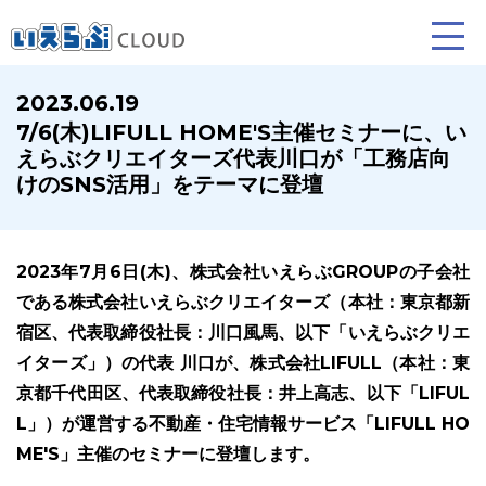
2023.06.19
7/6(木)LIFULL HOME'S主催セミナーに、い
賃貸仲介
売買仲介
賃貸管理
えらぶクリエイターズ代表川口が「工務店向
けのSNS活用」をテーマに登壇
業務向け機能
業務向け機能
業務向け機能
2023年7月6日(木)、株式会社いえらぶGROUPの子会社
である株式会社いえらぶクリエイターズ（本社：東京都新
宿区、代表取締役社長：川口風馬、以下「いえらぶクリエ
イターズ」）の代表 川口が、株式会社LIFULL（本社：東
京都千代田区、代表取締役社長：井上高志、以下「LIFUL
ホームページ制作について
プラン紹介･制作の流れ
L」）が運営する不動産・住宅情報サービス「LIFULL HO
ME'S」主催のセミナーに登壇します。