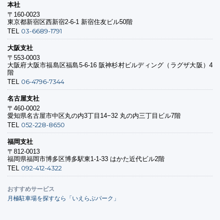
本社
〒160-0023
東京都新宿区西新宿2-6-1 新宿住友ビル50階
03-6689-1791
TEL
大阪支社
〒553-0003
大阪府大阪市福島区福島5-6-16 阪神杉村ビルディング（ラグザ大阪）4
階
06-4796-7344
TEL
名古屋支社
〒460-0002
愛知県名古屋市中区丸の内3丁目14−32 丸の内三丁目ビル7階
052-228-8650
TEL
福岡支社
〒812-0013
福岡県福岡市博多区博多駅東1-1-33 はかた近代ビル2階
092-412-4322
TEL
おすすめサービス
月極駐車場を探すなら「いえらぶパーク」