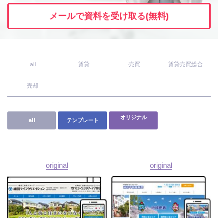
メールで資料を受け取る(無料)
ユーザーインタビュー
ホームページ制作実績
all
賃貸
売買
賃貸売買総合
売却
オリジナル
all
テンプレート
ニュース一覧
お役立ちブログ
資料ダウンロード
original
original
特長
サービス一覧
プラン