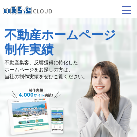
不動産ホームページ
賃貸仲介
売買仲介
賃貸管理
制作実績
業務向け機能
業務向け機能
業務向け機能
不動産集客、反響獲得に特化した
ホームページを
お探しの方は、
当社の制作実績をぜひご覧ください。
ホームページ制作について
プラン紹介･制作の流れ