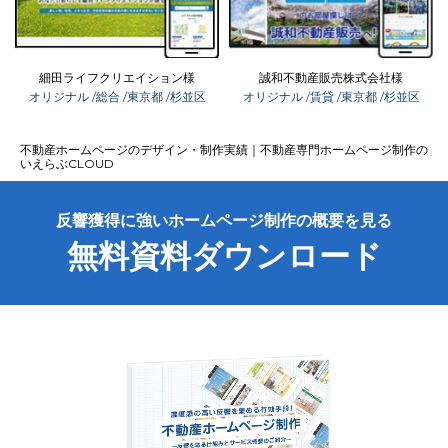
細田ライフクリエイション様
誠和不動産販売株式会社様
オリジナル
/総合
/東京都
/杉並区
オリジナル
/賃貸
/東京都
/杉並区
03-6689-1791
不動産ホームページのデザイン・制作実績｜不動産専門ホームページ制作の
いえらぶCLOUD
反響獲得に強いホームページ制作の概要を見る
無料資料ダウンロード