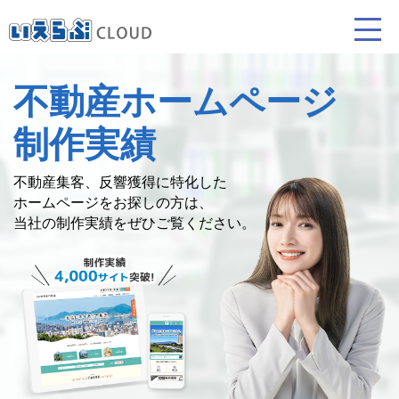
不動産ホームページ
賃貸仲介
売買仲介
賃貸管理
制作実績
業務向け機能
業務向け機能
業務向け機能
不動産集客、反響獲得に特化した
ホームページを
お探しの方は、
当社の制作実績をぜひご覧ください。
ホームページ制作について
プラン紹介･制作の流れ