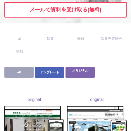
メールで資料を受け取る(無料)
ユーザーインタビュー
ホームページ制作実績
all
賃貸
売買
賃貸売買総合
売却
オリジナル
all
テンプレート
ニュース一覧
お役立ちブログ
資料ダウンロード
original
original
特長
サービス一覧
プラン