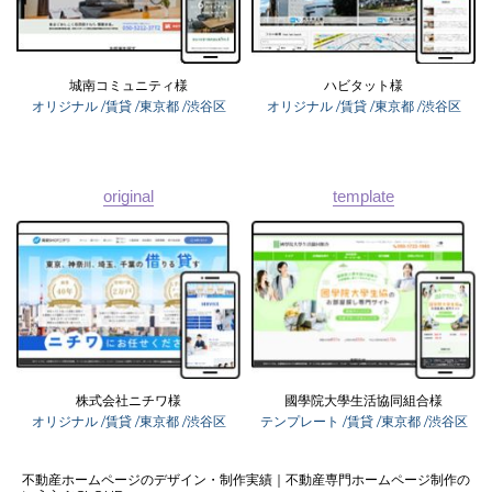
城南コミュニティ様
ハビタット様
オリジナル
/賃貸
/東京都
/渋谷区
オリジナル
/賃貸
/東京都
/渋谷区
03-6689-1791
original
template
株式会社ニチワ様
國學院大學生活協同組合様
オリジナル
/賃貸
/東京都
/渋谷区
テンプレート
/賃貸
/東京都
/渋谷区
不動産ホームページのデザイン・制作実績｜不動産専門ホームページ制作の