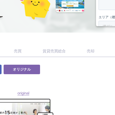
売買
賃貸売買総合
売却
オリジナル
original