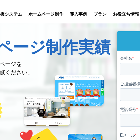
プラン
支援システム
ホームページ制作
導入事例
お役立ち情報
ページ
制作実績
貸仲介
売買仲介
賃貸管理
ホームページ
プラン紹介･
ニュース一覧
ユーザーインタビュー
お役立ちブログ
制作について
制作の流れ
向け機能
業務向け機能
業務向け機
ページを
覧ください。