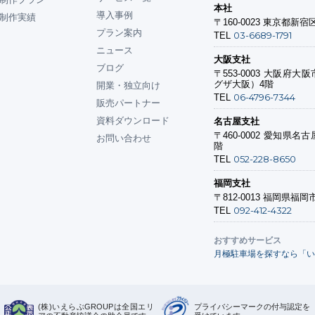
本社
導入事例
制作実績
〒160-0023
東京都新宿区
プラン案内
03-6689-1791
TEL
ニュース
大阪支社
ブログ
〒553-0003
大阪府大阪市
グザ大阪）4階
開業・独立向け
06-4796-7344
TEL
販売パートナー
資料ダウンロード
名古屋支社
〒460-0002
愛知県名古屋
お問い合わせ
階
052-228-8650
TEL
福岡支社
〒812-0013
福岡県福岡市
092-412-4322
TEL
おすすめサービス
月極駐車場を探すなら「い
(株)いえらぶGROUPは全国エリ
プライバシーマークの付与認定を