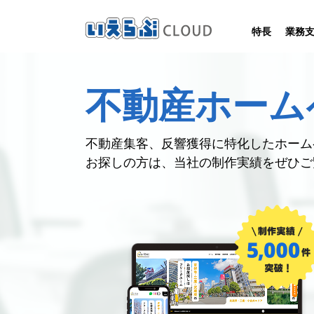
特長
業務
SYSTEM
HOMEPAGE
PERFORMANCE
INFORMATION
不動産ホーム
賃
いえらぶCLOUDは不動産業務を
いえらぶは集客用ホームページを
いえらぶCLOUDを実際にご利用の
いえらぶCLOUDや不動産業界に関する
業務
幅広く支援しています。
不動産業に特化して制作しています。
お客様の声と制作実績のご紹介です。
ニュース･ノウハウをお伝えします。
不動産集客、反響獲得に特化した
ホーム
お探しの方は、
当社の制作実績をぜひご