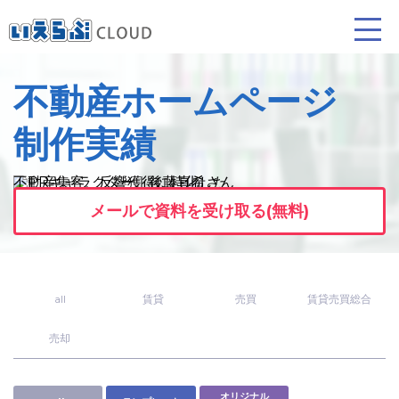
不動産ホームページ
賃貸仲介
売買仲介
賃貸管理
制作実績
業務向け機能
業務向け機能
業務向け機能
不動産集客、反響獲得に特化した
ホームページを
お探しの方は、
メールで資料を受け取る(無料)
当社の制作実績をぜひご覧ください。
all
賃貸
売買
賃貸売買総合
売却
ホームページ制作について
プラン紹介･制作の流れ
オリジナル