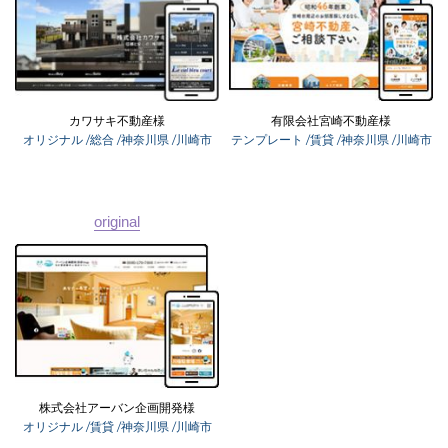
03-6689-1791
カワサキ不動産様
有限会社宮崎不動産様
オリジナル
/総合
/神奈川県
/川崎市
テンプレート
/賃貸
/神奈川県
/川崎市
original
株式会社アーバン企画開発様
オリジナル
/賃貸
/神奈川県
/川崎市