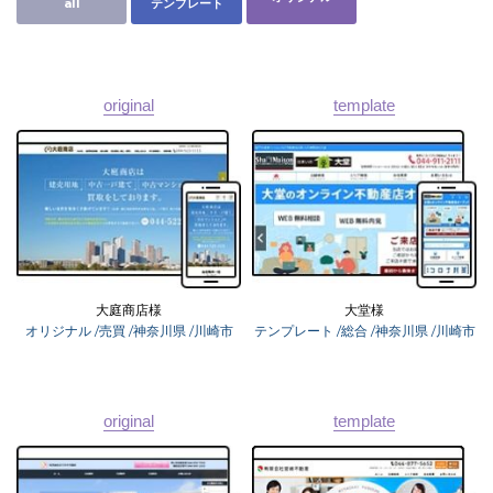
all
テンプレート
original
template
ユーザーインタビュー
ホームページ制作実績
大庭商店様
大堂様
オリジナル
/売買
/神奈川県
/川崎市
テンプレート
/総合
/神奈川県
/川崎市
ニュース一覧
お役立ちブログ
資料ダウンロード
特長
サービス一覧
プラン
original
template