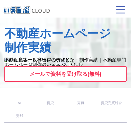
不動産ホームページ
賃貸仲介
売買仲介
賃貸管理
制作実績
業務向け機能
業務向け機能
業務向け機能
不動産集客、反響獲得に特化した
ホームページを
お探しの方は、
当社の制作実績をぜひご覧ください。
メールで資料を受け取る(無料)
all
賃貸
売買
賃貸売買総合
ホームページ制作について
プラン紹介･制作の流れ
売却