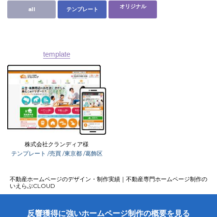
オリジナル
all
テンプレート
template
ユーザーインタビュー
ホームページ制作実績
株式会社クランディア様
テンプレート
/売買
/東京都
/葛飾区
ニュース一覧
お役立ちブログ
資料ダウンロード
不動産ホームページのデザイン・制作実績｜不動産専門ホームページ制作の
特長
サービス一覧
プラン
いえらぶCLOUD
反響獲得に強いホームページ制作の概要を見る