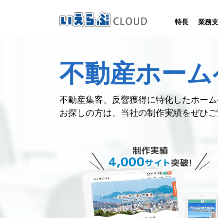
特長
業務
SYSTEM
HOMEPAGE
PERFORMANCE
INFORMATION
不動産ホーム
賃
いえらぶCLOUDは不動産業務を
いえらぶは集客用ホームページを
いえらぶCLOUDを実際にご利用の
いえらぶCLOUDや不動産業界に関する
業務
幅広く支援しています。
不動産業に特化して制作しています。
お客様の声と制作実績のご紹介です。
ニュース･ノウハウをお伝えします。
不動産集客、反響獲得に特化した
ホーム
お探しの方は、
当社の制作実績をぜひご