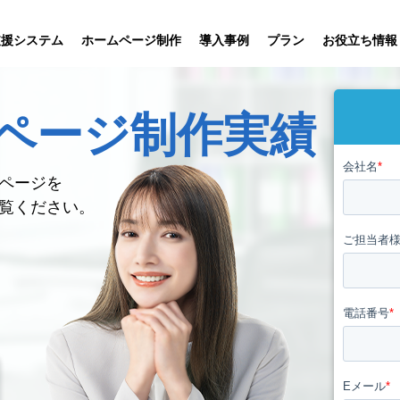
プラン
支援システム
ホームページ制作
導入事例
お役立ち情報
ページ
制作実績
貸仲介
売買仲介
賃貸管理
ホームページ
プラン紹介･
ニュース一覧
ユーザーインタビュー
お役立ちブログ
制作について
制作の流れ
向け機能
業務向け機能
業務向け機
ページを
覧ください。