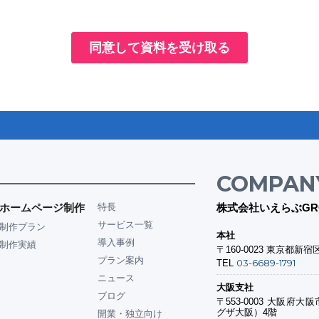
COMPAN
ホームページ制作
特長
株式会社いえらぶGR
サービス一覧
制作プラン
本社
導入事例
制作実績
〒160-0023
東京都新宿区
プラン案内
03-6689-1791
TEL
ニュース
大阪支社
ブログ
〒553-0003
大阪府大阪市
グザ大阪）4階
開業・独立向け