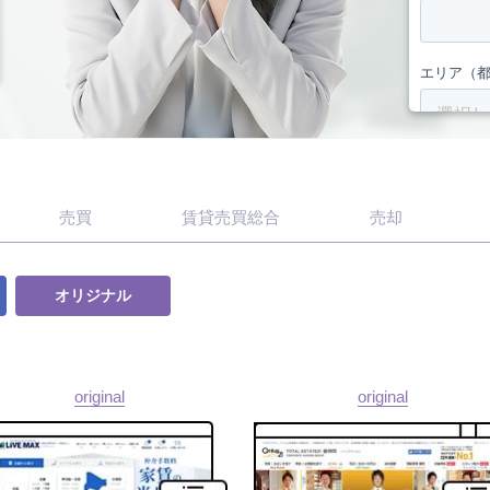
売買
賃貸売買総合
売却
オリジナル
original
original