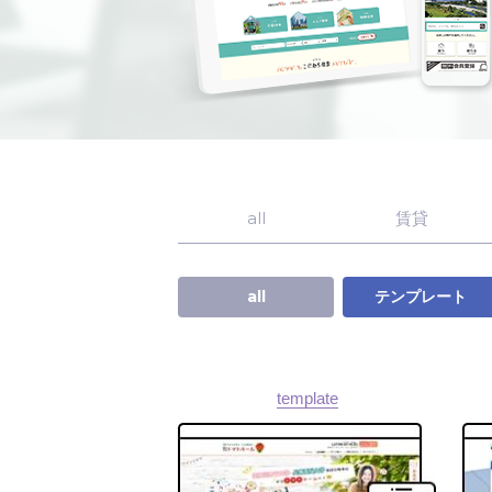
all
賃貸
all
テンプレート
template