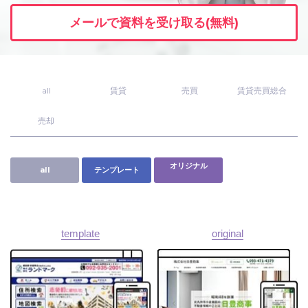
メールで資料を受け取る(無料)
ユーザーインタビュー
ホームページ制作実績
all
賃貸
売買
賃貸売買総合
売却
オリジナル
all
テンプレート
ニュース一覧
お役立ちブログ
資料ダウンロード
template
original
特長
サービス一覧
プラン