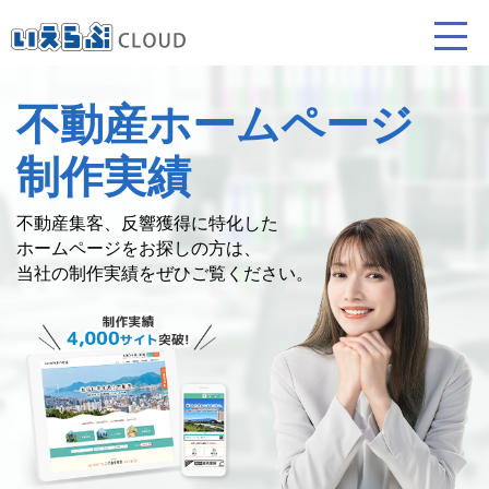
不動産ホームページ
賃貸仲介
売買仲介
賃貸管理
制作実績
業務向け機能
業務向け機能
業務向け機能
不動産集客、反響獲得に特化した
ホームページを
お探しの方は、
当社の制作実績をぜひご覧ください。
ホームページ制作について
プラン紹介･制作の流れ