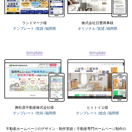
ランドマーク様
株式会社日豊商事様
テンプレート
/賃貸
/福岡県
オリジナル
/賃貸
/福岡県
03-6689-1791
template
template
舞松原不動産株式会社様
ヒトトイエ様
テンプレート
/売却
/福岡県
テンプレート
/総合
/福岡県
不動産ホームページのデザイン・制作実績｜不動産専門ホームページ制作の