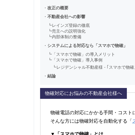
・
改正の概要
・
不動産会社への影響
┗
レインズ登録の徹底
┗
売主への説明強化
┗
内部体制の整備
・
システムによる対応なら「スマホで物確」
┗
「スマホで物確」の導入メリット
┗
「スマホで物確」導入事例
┗
レジデンシャル不動産様 - ｢スマホで物確
・
結論
物確対応にお悩みの不動産会社様へ
物確電話の対応にかかる手間・コスト
そんな方には物確対応を自動化する「
▼「スマホで物確」とは