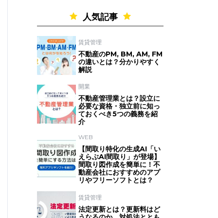
人気記事
賃貸管理
不動産のPM, BM, AM, FM
の違いとは？分かりやすく
解説
開業
不動産管理業とは？設立に
必要な資格・独立前に知っ
ておくべき5つの義務を紹
介
WEB
【間取り特化の生成AI「い
えらぶAI間取り」が登場】
間取り図作成を簡単に！不
動産会社におすすめのアプ
リやフリーソフトとは？
賃貸管理
法定更新とは？更新料はど
うなるのか、対処法ととも