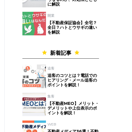
に解説
開業
【不動産保証協会】全宅？
全日？ハトとウサギの違い
を解説
新着記事
追客
追客のコツとは？電話での
ヒアリング・メール追客の
ポイントを解説！
集客
【不動産MEO】メリット・
デメリットや上位表示のポ
イントを解説！
WEB
不動産メディア36選！不動