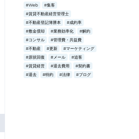
Web
集客
賃貸不動産経営管理士
不動産登記簿謄本
成約率
敷金償却
業務効率化
解約
コンサル
管理費・共益費
不動産
更新
マーケティング
原状回復
メール
追客
賃貸経営
退去費用
契約書
退去
特約
法律
ブログ