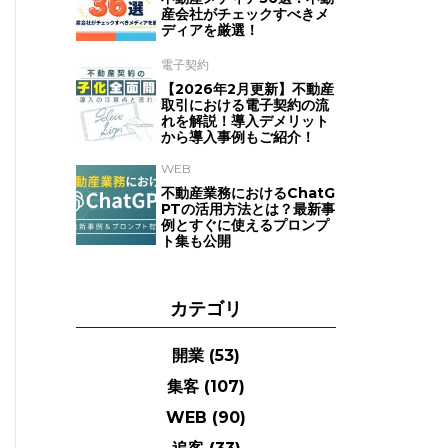
産会社がチェックすべきメ
ディアを厳選！
電子契約
【2026年2月更新】不動産
取引における電子契約の流
れを解説！導入デメリット
から導入事例もご紹介！
WEB
不動産業務におけるChatG
PTの活用方法とは？最新事
例とすぐに使えるプロンプ
ト集も公開
カテゴリ
開業
(53)
集客
(107)
WEB
(90)