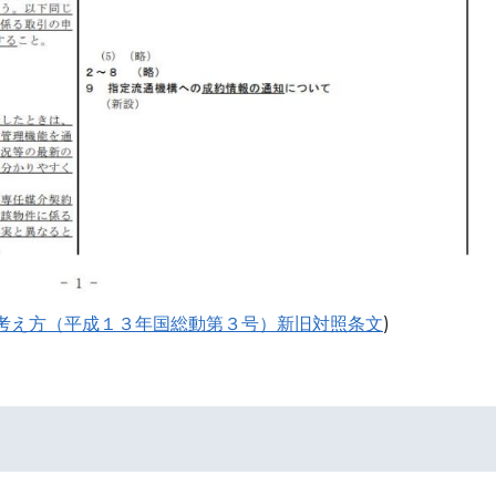
考え方（平成１３年国総動第３号）新旧対照条文
)