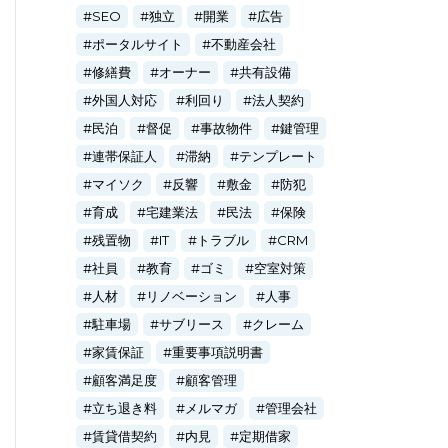
SEO
独立
開業
広告
ポータルサイト
不動産会社
修繕費
オーナー
共有設備
外国人対応
利回り
法人契約
民泊
督促
事故物件
鍵管理
連帯保証人
滞納
テンプレート
マイソク
反響
敷金
防犯
育成
宅建業法
民法
保険
残置物
IT
トラブル
CRM
社員
教育
ゴミ
空室対策
人材
リノベーション
人事
駐車場
サブリース
クレーム
家賃保証
重要事項説明書
顧客満足度
顧客管理
立ち退き料
メルマガ
管理会社
賃貸借契約
内見
定期借家