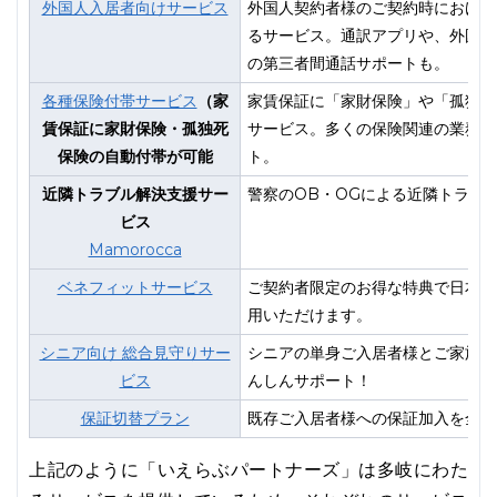
外国人入居者向けサービス
外国人契約者様のご契約時における
るサービス。通訳アプリや、外国人
の第三者間通話サポートも。
各種保険付帯サービス
（家
家賃保証に「家財保険」や「孤独死
賃保証に家財保険・孤独死
サービス。多くの保険関連の業務を
保険の自動付帯が可能
ト。
近隣トラブル解決支援サー
警察のOB・OGによる近隣トラブ
ビス
Mamorocca
ベネフィットサービス
ご契約者限定のお得な特典で日本全
用いただけます。
シニア向け 総合見守りサー
シニアの単身ご入居者様とご家族・
ビス
んしんサポート！
保証切替プラン
既存ご入居者様への保証加入を全面
上記のように「いえらぶパートナーズ」は多岐にわた