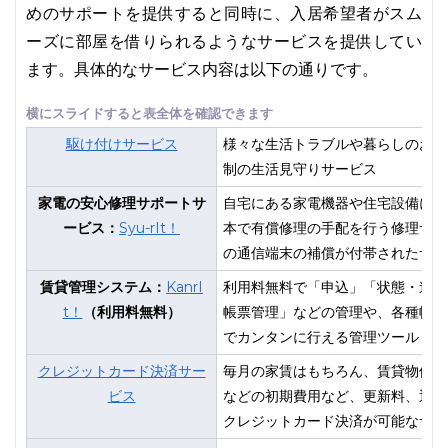
めのサポートを提供すると同時に、入居希望者がスム
ーズに部屋を借りられるようなサービスを提供してい
ます。具体的なサービス内容は以下の通りです。
駆け付けサービス
様々な生活トラブルや暮らしのお悩
制の生活見守りサービス
家電の安心修理サポートサ
自宅にある家電機器や住宅設備に故
ービス：
Syu-rIt！
本で有償修理の手配を行う修理サポ
の通信端末の補償が付帯されたサー
賃貸管理システム：
KanrI
利用料無料で「申込」「状態・進捗
t！
（利用料無料）
帳票管理」などの管理や、各種帳票
でカンタンに行える管理ツール
クレジットカード決済サー
毎月の家賃はもちろん、賃貸物件の
ビス
などの初期費用など、更新料、退去
クレジットカード決済が可能なサー