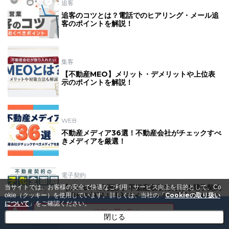
追客
追客のコツとは？電話でのヒアリング・メール追
客のポイントを解説！
集客
【不動産MEO】メリット・デメリットや上位表
示のポイントを解説！
WEB
不動産メディア36選！不動産会社がチェックすべ
きメディアを厳選！
電子契約
【2026年2月更新】不動産取引における電子契約
当サイトでは、お客様の安全で快適なご利用・サービス向上を目的として、Co
の流れを解説！導入デメリットから導入事例もご
Cookieの取り扱い
okie（クッキー）を使用しています。
詳しくは、当社の「
紹介！
について
」をご確認ください。
メールで資料を受け取る
閉じる