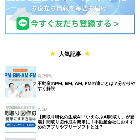
人気記事
賃貸管理
不動産のPM, BM, AM, FMの違いとは？分かりや
すく解説
WEB
【間取り特化の生成AI「いえらぶAI間取り」が登
場】間取り図作成を簡単に！不動産会社におすす
めのアプリやフリーソフトとは？