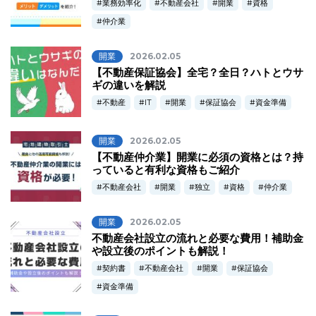
業務効率化
不動産会社
開業
資格
仲介業
開業
2026.02.05
【不動産保証協会】全宅？全日？ハトとウサ
ギの違いを解説
不動産
IT
開業
保証協会
資金準備
開業
2026.02.05
【不動産仲介業】開業に必須の資格とは？持
っていると有利な資格もご紹介
不動産会社
開業
独立
資格
仲介業
開業
2026.02.05
不動産会社設立の流れと必要な費用！補助金
や設立後のポイントも解説！
契約書
不動産会社
開業
保証協会
資金準備