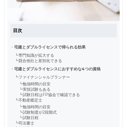
目次
・
宅建とダブルライセンスで得られる効果
┗
専門知識が拡大する
┗
競合他社と差別化できる
・
宅建とダブルライセンスにおすすめな4つの資格
┗
ファイナンシャルプランナー
┗
勉強時間の目安
┗
実技試験もある
┗
試験日程はFP協会で確認できる
┗
不動産鑑定士
┗
勉強時間の目安
┗
試験制度が2段階式
┗
試験日程
┗
司法書士