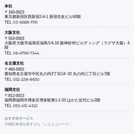
本社
〒160-0023
東京都新宿区西新宿2-6-1 新宿住友ビル50階
03-6689-1791
TEL
大阪支社
〒553-0003
大阪府大阪市福島区福島5-6-16 阪神杉村ビルディング（ラグザ大阪）4
階
06-4796-7344
TEL
名古屋支社
〒460-0002
愛知県名古屋市中区丸の内3丁目14−32 丸の内三丁目ビル7階
052-228-8650
TEL
福岡支社
〒812-0013
福岡県福岡市博多区博多駅東1-1-33 はかた近代ビル2階
092-412-4322
TEL
おすすめサービス
月極駐車場を探すなら「いえらぶパーク」