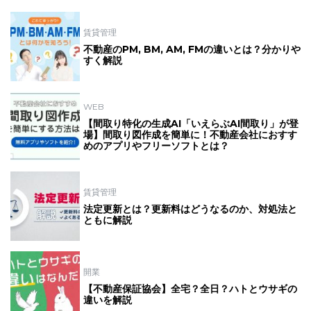
賃貸管理
不動産のPM, BM, AM, FMの違いとは？分かりや
すく解説
WEB
【間取り特化の生成AI「いえらぶAI間取り」が登
場】間取り図作成を簡単に！不動産会社におすす
めのアプリやフリーソフトとは？
賃貸管理
法定更新とは？更新料はどうなるのか、対処法と
ともに解説
開業
【不動産保証協会】全宅？全日？ハトとウサギの
違いを解説