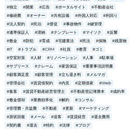
独立
開業
広告
ポータルサイト
不動産会社
修繕費
オーナー
共有設備
外国人対応
利回り
法人契約
民泊
督促
事故物件
鍵管理
連帯保証人
滞納
テンプレート
マイソク
反響
敷金
防犯
育成
宅建業法
民法
保険
残置物
IT
トラブル
CRM
社員
教育
ゴミ
空室対策
人材
リノベーション
人事
駐車場
サブリース
クレーム
家賃保証
重要事項説明書
顧客満足度
顧客管理
立ち退き料
メルマガ
管理会社
賃貸借契約
内見
定期借家
Web
集客
賃貸不動産経営管理士
不動産登記簿謄本
成約率
敷金償却
業務効率化
解約
コンサル
管理費・共益費
不動産
更新
マーケティング
原状回復
メール
追客
賃貸経営
退去費用
契約書
退去
特約
法律
ブログ