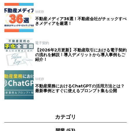
WEB
不動産メディア36選！不動産会社がチェックすべ
きメディアを厳選！
電子契約
【2026年2月更新】不動産取引における電子契約
の流れを解説！導入デメリットから導入事例もご
紹介！
WEB
不動産業務におけるChatGPTの活用方法とは？
最新事例とすぐに使えるプロンプト集も公開
カテゴリ
開業
(53)