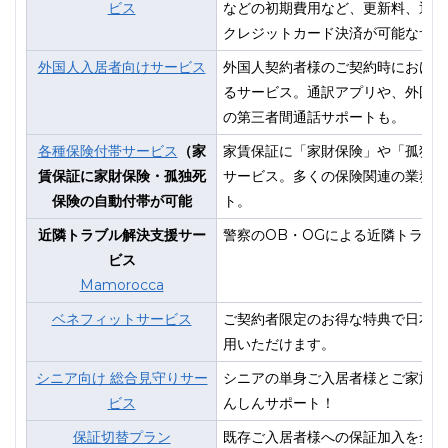
ビス
などの初期費用など、更新料、退去
クレジットカード決済が可能なサー
外国人入居者向けサービス
外国人契約者様のご契約時における
るサービス。通訳アプリや、外国人
の第三者間通話サポートも。
各種保険付帯サービス
（家
家賃保証に「家財保険」や「孤独死
賃保証に家財保険・孤独死
サービス。多くの保険関連の業務を
保険の自動付帯が可能
ト。
近隣トラブル解決支援サー
警察のOB・OGによる近隣トラブ
ビス
Mamorocca
ベネフィットサービス
ご契約者限定のお得な特典で日本全
用いただけます。
シニア向け 総合見守りサー
シニアの単身ご入居者様とご家族・
ビス
んしんサポート！
保証切替プラン
既存ご入居者様への保証加入を全面