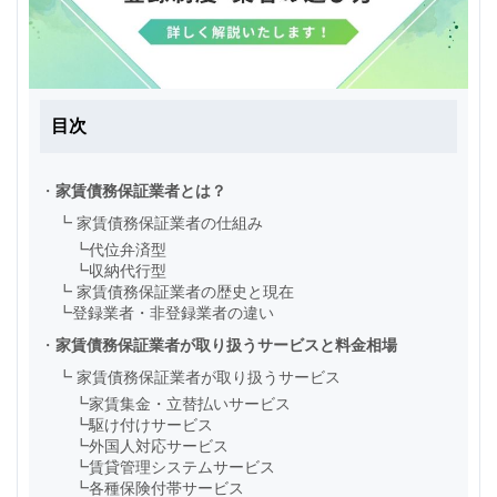
目次
・
家賃債務保証業者とは？
┗
家賃債務保証業者の仕組み
┗
代位弁済型
┗
収納代行型
┗
家賃債務保証業者の歴史と現在
┗
登録業者・非登録業者の違い
・
家賃債務保証業者が取り扱うサービスと料金相場
┗
家賃債務保証業者が取り扱うサービス
┗
家賃集金・立替払いサービス
┗
駆け付けサービス
┗
外国人対応サービス
┗
賃貸管理システムサービス
┗
各種保険付帯サービス