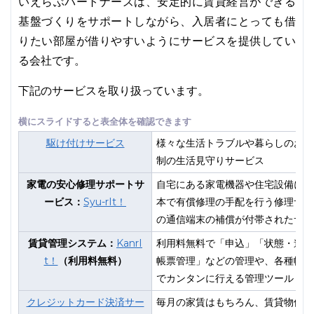
いえらぶパートナーズは、安定的に賃貸経営ができる
基盤づくりをサポートしながら、入居者にとっても借
りたい部屋が借りやすいようにサービスを提供してい
る会社です。
下記のサービスを取り扱っています。
駆け付けサービス
様々な生活トラブルや暮らしのお悩
制の生活見守りサービス
家電の安心修理サポートサ
自宅にある家電機器や住宅設備に故
ービス：
Syu-rIt！
本で有償修理の手配を行う修理サポ
の通信端末の補償が付帯されたサー
賃貸管理システム：
KanrI
利用料無料で「申込」「状態・進捗
t！
（利用料無料）
帳票管理」などの管理や、各種帳票
でカンタンに行える管理ツール
クレジットカード決済サー
毎月の家賃はもちろん、賃貸物件の