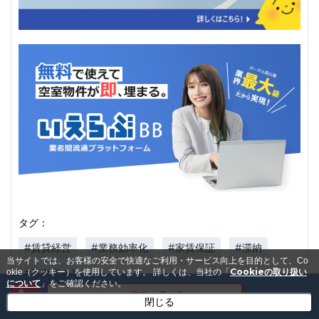
タグ：
#賃貸経営
#業務効率化
#家賃保証
#滞納
当サイトでは、お客様の安全で快適なご利用・サービス向上を目的として、Co
Cookieの取り扱い
okie（クッキー）を使用しています。
詳しくは、当社の「
#不動産会社
について
」をご確認ください。
メールで資料を受け取る
閉じる