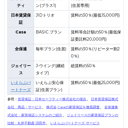
ティ
ン(プラス1)
(住居専用)
日本賃貸保
JIDトリオ
賃料の30％(最低15,000円)
証
5
Casa
BASIC プラン
賃料等合計額の50％(最低保
1
証委託料20,000円)
全保連
毎年プラン(住居)
賃料の30％(リピーター割2
賃
0％)
限
ジェイリー
J-ウイング(継続
総賃料の50％
1
ス
タイプ)
いえらぶパ
いえらぶ安心保
賃料の50％(最低25,000円)
1
ートナーズ
証(住居プラン)
、
参照：
賃貸保証：日本セーフティー株式会社の場合
日本賃貸保証株式
、
、
会社 商品・サービス
株式会,Casaの家賃保証を徹底調査
全保連株
、
式会社：家賃保証システムのご紹介
ジェイリースの家賃保証
プランの
、
比較 - 丸井不動産 沼田市
いえらぶパートナーズ-サービス