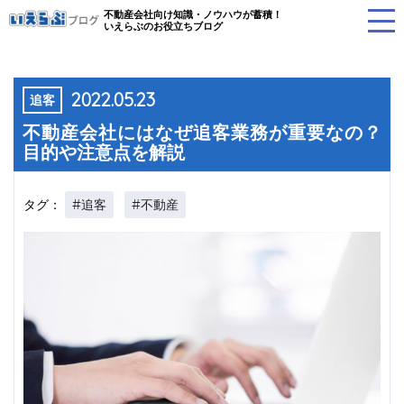
不動産会社向け知識・ノウハウが蓄積！
いえらぶのお役立ちブログ
2022.05.23
追客
不動産会社にはなぜ追客業務が重要なの？
目的や注意点を解説
#追客
#不動産
タグ：