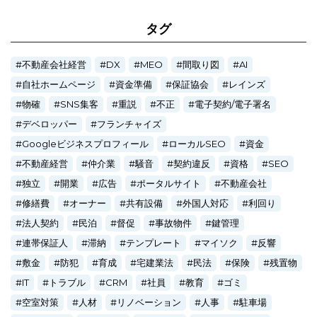
タグ
不動産会社経営
DX
MEO
間取り図
AI
自社ホームページ
資金準備
保証協会
レインズ
物確
SNS集客
重説
不正
電子契約/電子署名
デベロッパー
フランチャイズ
Googleビジネスプロフィール
ローカルSEO
資金
不動産経営
仲介業
騒音
契約違反
資格
SEO
独立
開業
広告
ポータルサイト
不動産会社
修繕費
オーナー
共有設備
外国人対応
利回り
法人契約
民泊
督促
事故物件
鍵管理
連帯保証人
滞納
テンプレート
マイソク
反響
敷金
防犯
育成
宅建業法
民法
保険
残置物
IT
トラブル
CRM
社員
教育
ゴミ
空室対策
人材
リノベーション
人事
駐車場