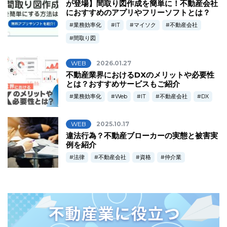
が登場】間取り図作成を簡単に！不動産会社
におすすめのアプリやフリーソフトとは？
業務効率化
IT
マイソク
不動産会社
間取り図
WEB
2026.01.27
不動産業界におけるDXのメリットや必要性
とは？おすすめサービスもご紹介
業務効率化
Web
IT
不動産会社
DX
WEB
2025.10.17
違法行為？不動産ブローカーの実態と被害実
例を紹介
法律
不動産会社
資格
仲介業