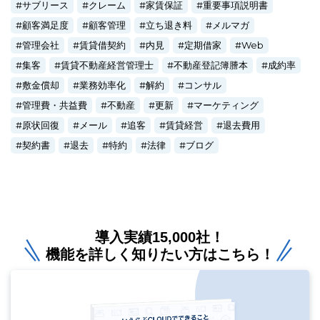
サブリース
クレーム
家賃保証
重要事項説明書
顧客満足度
顧客管理
立ち退き料
メルマガ
管理会社
賃貸借契約
内見
定期借家
Web
集客
賃貸不動産経営管理士
不動産登記簿謄本
成約率
敷金償却
業務効率化
解約
コンサル
管理費・共益費
不動産
更新
マーケティング
原状回復
メール
追客
賃貸経営
退去費用
契約書
退去
特約
法律
ブログ
導入実績15,000社！
機能を詳しく知りたい方はこちら！