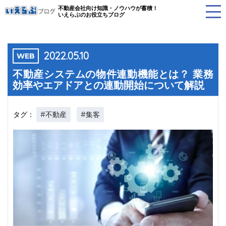
不動産会社向け知識・ノウハウが蓄積！
いえらぶのお役立ちブログ
2022.05.10
WEB
不動産システムの物件連動機能とは？ 業務
効率やエアドアとの連動開始について解説
#不動産
#集客
タグ：