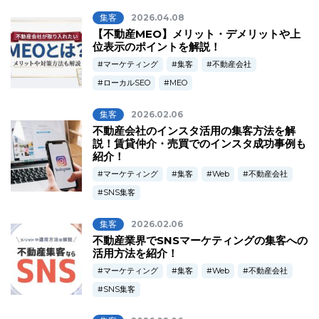
集客
2026.04.08
【不動産MEO】メリット・デメリットや上
位表示のポイントを解説！
マーケティング
集客
不動産会社
ローカルSEO
MEO
集客
2026.02.06
不動産会社のインスタ活用の集客方法を解
説！賃貸仲介・売買でのインスタ成功事例も
紹介！
マーケティング
集客
Web
不動産会社
SNS集客
集客
2026.02.06
不動産業界でSNSマーケティングの集客への
活用方法を紹介！
マーケティング
集客
Web
不動産会社
SNS集客