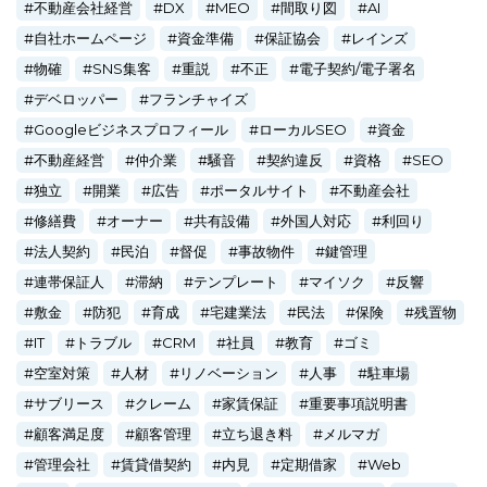
不動産会社経営
DX
MEO
間取り図
AI
自社ホームページ
資金準備
保証協会
レインズ
物確
SNS集客
重説
不正
電子契約/電子署名
デベロッパー
フランチャイズ
Googleビジネスプロフィール
ローカルSEO
資金
不動産経営
仲介業
騒音
契約違反
資格
SEO
独立
開業
広告
ポータルサイト
不動産会社
修繕費
オーナー
共有設備
外国人対応
利回り
法人契約
民泊
督促
事故物件
鍵管理
連帯保証人
滞納
テンプレート
マイソク
反響
敷金
防犯
育成
宅建業法
民法
保険
残置物
IT
トラブル
CRM
社員
教育
ゴミ
空室対策
人材
リノベーション
人事
駐車場
サブリース
クレーム
家賃保証
重要事項説明書
顧客満足度
顧客管理
立ち退き料
メルマガ
管理会社
賃貸借契約
内見
定期借家
Web