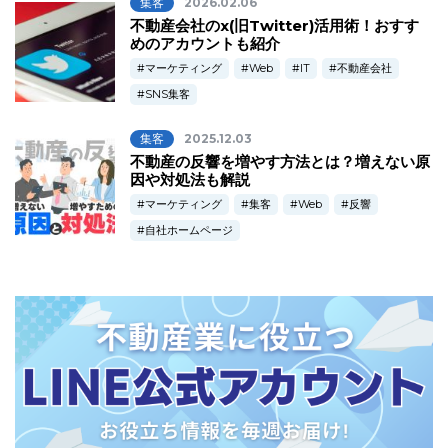
集客
2026.02.06
不動産会社のx(旧Twitter)活用術！おすす
めのアカウントも紹介
マーケティング
Web
IT
不動産会社
SNS集客
集客
2025.12.03
不動産の反響を増やす方法とは？増えない原
因や対処法も解説
マーケティング
集客
Web
反響
自社ホームページ