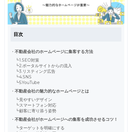
目次
・
不動産会社のホームページに集客する方法
┗
1.SEO対策
┗
2.ポータルサイトからの流入
┗
3.リスティング広告
┗
4.SNS
┗
5.YouTube
・
不動産会社の魅力的なホームページとは
┗
見やすいデザイン
┗
スマートフォン対応
┗
顧客に寄り添う姿勢
・
不動産会社がホームページへの集客を成功させるコツ！
┗
ターゲットを明確にする