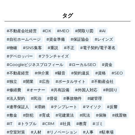
タグ
不動産会社経営
DX
MEO
間取り図
AI
自社ホームページ
資金準備
保証協会
レインズ
物確
SNS集客
重説
不正
電子契約/電子署名
デベロッパー
フランチャイズ
Googleビジネスプロフィール
ローカルSEO
資金
不動産経営
仲介業
騒音
契約違反
資格
SEO
独立
開業
広告
ポータルサイト
不動産会社
修繕費
オーナー
共有設備
外国人対応
利回り
法人契約
民泊
督促
事故物件
鍵管理
連帯保証人
滞納
テンプレート
マイソク
反響
敷金
防犯
育成
宅建業法
民法
保険
残置物
IT
トラブル
CRM
社員
教育
ゴミ
空室対策
人材
リノベーション
人事
駐車場