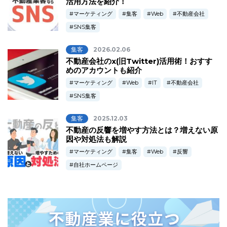
活用方法を紹介！
マーケティング
集客
Web
不動産会社
SNS集客
集客
2026.02.06
不動産会社のx(旧Twitter)活用術！おすす
めのアカウントも紹介
マーケティング
Web
IT
不動産会社
SNS集客
集客
2025.12.03
不動産の反響を増やす方法とは？増えない原
因や対処法も解説
マーケティング
集客
Web
反響
自社ホームページ