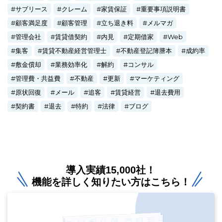
サブリース
クレーム
家賃保証
重要事項説明書
顧客満足度
顧客管理
立ち退き料
メルマガ
管理会社
賃貸借契約
内見
定期借家
Web
集客
賃貸不動産経営管理士
不動産登記簿謄本
成約率
敷金償却
業務効率化
解約
コンサル
管理費・共益費
不動産
更新
マーケティング
原状回復
メール
追客
賃貸経営
退去費用
契約書
退去
特約
法律
ブログ
導入実績15,000社！
機能を詳しく知りたい方はこちら！