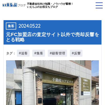
不動産会社向け知識・ノウハウが蓄積！
いえらぶのお役立ちブログ
2024.05.22
集客
元FC加盟店の査定サイト以外で売却反響を
とる戦略
#追客
#集客
#顧客管理
#反響
タグ：