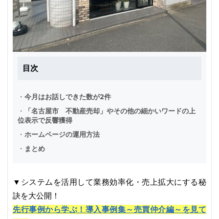
目次
・
今月はお話しできた数が2件
・
「名古屋市 不動産売却」やその他の細かいワードの上
位表示で反響獲得
・
ホームページの運用方法
・
まとめ
▼システムを活用して業務効率化・売上拡大にする秘
訣を大公開！
先行事例から学ぶ！導入事例集～売買仲介編～を見て