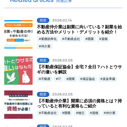
関連記事
開業
2026.02.14
不動産仲介業は副業に向いている？副業を始
める方法やメリット・デメリットを紹介！
業務効率化
不動産会社
開業
資格
仲介業
開業
2026.02.05
【不動産保証協会】全宅？全日？ハトとウサ
ギの違いを解説
不動産
IT
開業
保証協会
資金準備
開業
2026.02.05
【不動産仲介業】開業に必須の資格とは？持
っていると有利な資格もご紹介
不動産会社
開業
独立
資格
仲介業
開業
2026.02.05