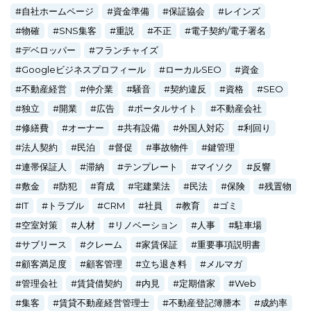
自社ホームページ
資金準備
保証協会
レインズ
物確
SNS集客
重説
不正
電子契約/電子署名
デベロッパー
フランチャイズ
Googleビジネスプロフィール
ローカルSEO
資金
不動産経営
仲介業
騒音
契約違反
資格
SEO
独立
開業
広告
ポータルサイト
不動産会社
修繕費
オーナー
共有設備
外国人対応
利回り
法人契約
民泊
督促
事故物件
鍵管理
連帯保証人
滞納
テンプレート
マイソク
反響
敷金
防犯
育成
宅建業法
民法
保険
残置物
IT
トラブル
CRM
社員
教育
ゴミ
空室対策
人材
リノベーション
人事
駐車場
サブリース
クレーム
家賃保証
重要事項説明書
顧客満足度
顧客管理
立ち退き料
メルマガ
管理会社
賃貸借契約
内見
定期借家
Web
集客
賃貸不動産経営管理士
不動産登記簿謄本
成約率