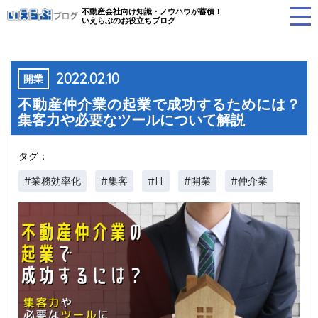
不動産会社向け知識・ノウハウが蓄積！
いえらぶのお役立ちブログ
2022.02.10
開業
不動産仲介業の起業で成功するためには？
集客力や必要なツールについて解説
タグ：
#業務効率化
#集客
#IT
#開業
#仲介業