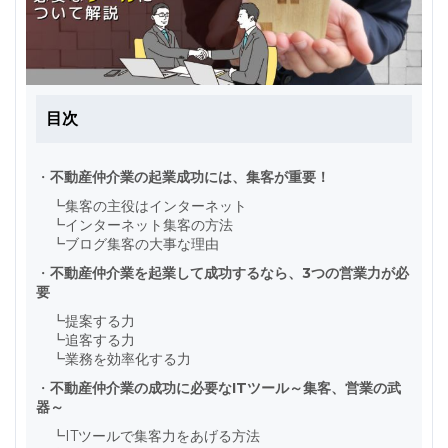
目次
・
不動産仲介業の起業成功には、集客が重要！
┗
集客の主役はインターネット
┗
インターネット集客の方法
┗
ブログ集客の大事な理由
・
不動産仲介業を起業して成功するなら、3つの営業力が必
要
┗
提案する力
┗
追客する力
┗
業務を効率化する力
・
不動産仲介業の成功に必要なITツール～集客、営業の武
器～
┗
ITツールで集客力をあげる方法