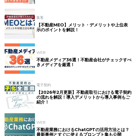
集客
【不動産MEO】メリット・デメリットや上位表
示のポイントを解説！
WEB
不動産メディア36選！不動産会社がチェックすべ
きメディアを厳選！
電子契約
【2026年2月更新】不動産取引における電子契約
の流れを解説！導入デメリットから導入事例もご
紹介！
WEB
不動産業務におけるChatGPTの活用方法とは？
最新事例とすぐに使えるプロンプト集も公開