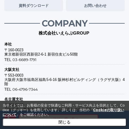
資料ダウンロード
お問い合わせ
COMPANY
株式会社いえらぶGROUP
本社
〒160-0023
東京都新宿区西新宿2-6-1 新宿住友ビル50階
03-6689-1791
TEL
大阪支社
〒553-0003
大阪府大阪市福島区福島5-6-16 阪神杉村ビルディング（ラグザ大阪）4
階
06-4796-7344
TEL
名古屋支社
〒460-0002
当サイトでは、お客様の安全で快適なご利用・サービス向上を目的として、Co
愛知県名古屋市中区丸の内3丁目14−32 丸の内三丁目ビル7階
Cookieの取り扱い
okie（クッキー）を使用しています。
詳しくは、当社の「
について
052-228-8650
」をご確認ください。
TEL
メールで資料を受け取る
閉じる
福岡支社