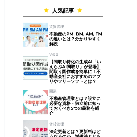
人気記事
賃貸管理
不動産のPM, BM, AM, FM
の違いとは？分かりやすく
解説
WEB
【間取り特化の生成AI「い
えらぶAI間取り」が登場】
間取り図作成を簡単に！不
動産会社におすすめのアプ
リやフリーソフトとは？
開業
不動産管理業とは？設立に
必要な資格・独立前に知っ
ておくべき5つの義務を紹
介
賃貸管理
法定更新とは？更新料はど
うなるのか、対処法ととも