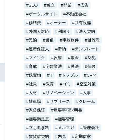
SEO
独立
開業
広告
ポータルサイト
不動産会社
修繕費
オーナー
共有設備
外国人対応
利回り
法人契約
民泊
督促
事故物件
鍵管理
連帯保証人
滞納
テンプレート
マイソク
反響
敷金
防犯
育成
宅建業法
民法
保険
残置物
IT
トラブル
CRM
社員
教育
ゴミ
空室対策
人材
リノベーション
人事
駐車場
サブリース
クレーム
家賃保証
重要事項説明書
顧客満足度
顧客管理
立ち退き料
メルマガ
管理会社
賃貸借契約
内見
定期借家