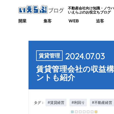
不動産会社向け知識・ノウ
いえらぶのお役立ちブログ
開業
集客
WEB
追客
2024.07.03
賃貸管理
賃貸管理会社の収益
ントも紹介
#賃貸経営
#利回り
#不動産経営
タグ：