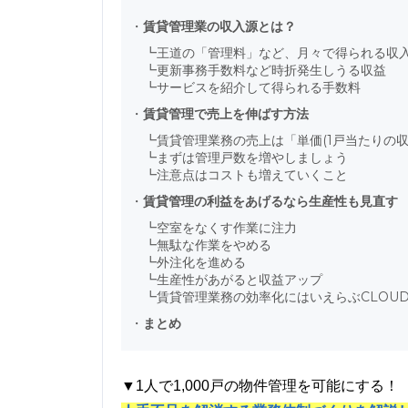
・
賃貸管理業の収入源とは？
┗
王道の「管理料」など、月々で得られる収
┗
更新事務手数料など時折発生しうる収益
┗
サービスを紹介して得られる手数料
・
賃貸管理で売上を伸ばす方法
┗
賃貸管理業務の売上は「単価(1戸当たりの収益
┗
まずは管理戸数を増やしましょう
┗
注意点はコストも増えていくこと
・
賃貸管理の利益をあげるなら生産性も見直す
┗
空室をなくす作業に注力
┗
無駄な作業をやめる
┗
外注化を進める
┗
生産性があがると収益アップ
┗
賃貸管理業務の効率化にはいえらぶCLOU
・
まとめ
▼1人で1,000戸の物件管理を可能にする！