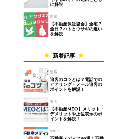
に解説
開業
【不動産保証協会】全宅？
全日？ハトとウサギの違い
を解説
新着記事
追客
追客のコツとは？電話での
ヒアリング・メール追客の
ポイントを解説！
集客
【不動産MEO】メリット・
デメリットや上位表示のポ
イントを解説！
WEB
不動産メディア36選！不動