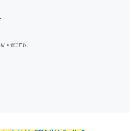
入
) × 管理戸数」
D