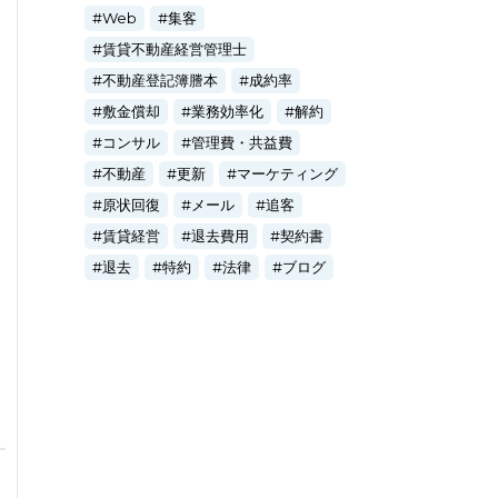
Web
集客
賃貸不動産経営管理士
不動産登記簿謄本
成約率
敷金償却
業務効率化
解約
コンサル
管理費・共益費
不動産
更新
マーケティング
原状回復
メール
追客
賃貸経営
退去費用
契約書
退去
特約
法律
ブログ