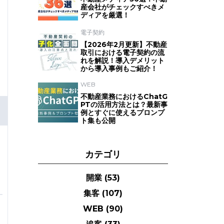
産会社がチェックすべきメ
ディアを厳選！
電子契約
【2026年2月更新】不動産
取引における電子契約の流
れを解説！導入デメリット
から導入事例もご紹介！
WEB
不動産業務におけるChatG
PTの活用方法とは？最新事
例とすぐに使えるプロンプ
ト集も公開
カテゴリ
開業
(53)
集客
(107)
WEB
(90)