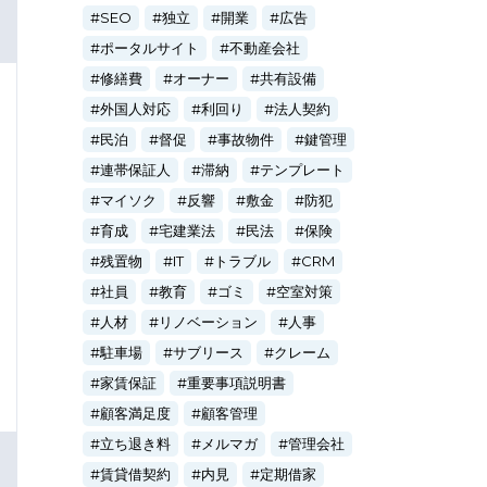
SEO
独立
開業
広告
ポータルサイト
不動産会社
修繕費
オーナー
共有設備
外国人対応
利回り
法人契約
民泊
督促
事故物件
鍵管理
連帯保証人
滞納
テンプレート
マイソク
反響
敷金
防犯
育成
宅建業法
民法
保険
残置物
IT
トラブル
CRM
社員
教育
ゴミ
空室対策
人材
リノベーション
人事
駐車場
サブリース
クレーム
家賃保証
重要事項説明書
顧客満足度
顧客管理
立ち退き料
メルマガ
管理会社
賃貸借契約
内見
定期借家