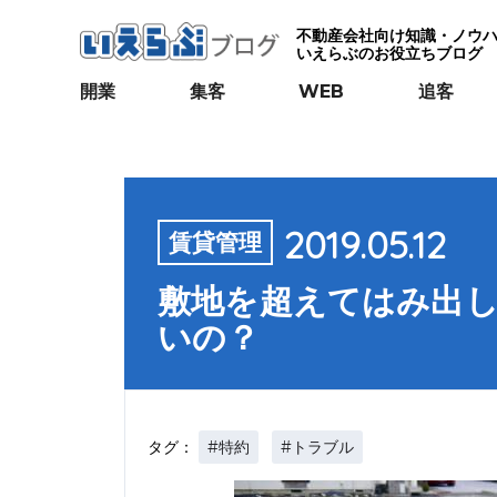
不動産会社向け知識・ノウ
いえらぶのお役立ちブログ
開業
集客
WEB
追客
2019.05.12
賃貸管理
敷地を超えてはみ出
いの？
#特約
#トラブル
タグ：