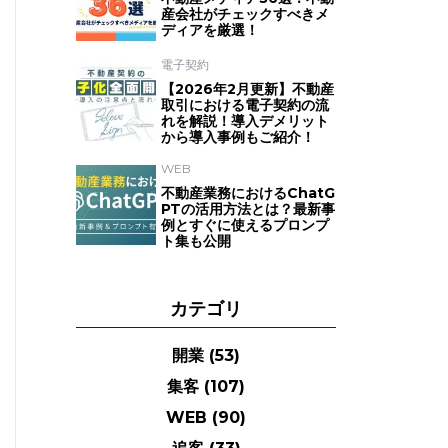
産会社がチェックすべきメ
ディアを厳選！
電子契約
【2026年2月更新】不動産
取引における電子契約の流
れを解説！導入デメリット
から導入事例もご紹介！
WEB
不動産業務におけるChatG
PTの活用方法とは？最新事
例とすぐに使えるプロンプ
ト集も公開
カテゴリ
開業
(53)
集客
(107)
WEB
(90)