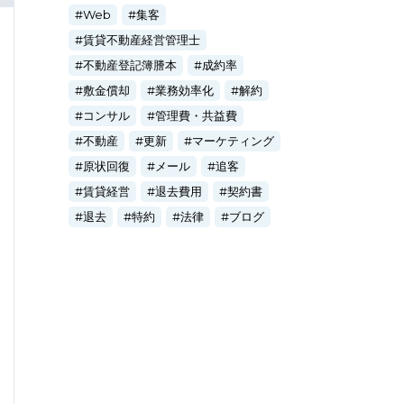
Web
集客
賃貸不動産経営管理士
不動産登記簿謄本
成約率
敷金償却
業務効率化
解約
コンサル
管理費・共益費
不動産
更新
マーケティング
原状回復
メール
追客
賃貸経営
退去費用
契約書
退去
特約
法律
ブログ