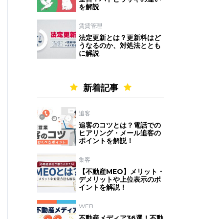
を解説
賃貸管理
法定更新とは？更新料はど
うなるのか、対処法ととも
に解説
新着記事
追客
追客のコツとは？電話での
ヒアリング・メール追客の
ポイントを解説！
集客
【不動産MEO】メリット・
デメリットや上位表示のポ
イントを解説！
WEB
不動産メディア36選！不動