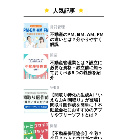
人気記事
賃貸管理
不動産のPM, BM, AM, FM
の違いとは？分かりやすく
解説
開業
不動産管理業とは？設立に
必要な資格・独立前に知っ
ておくべき5つの義務を紹
介
WEB
【間取り特化の生成AI「い
えらぶAI間取り」が登場】
間取り図作成を簡単に！不
動産会社におすすめのアプ
リやフリーソフトとは？
開業
【不動産保証協会】全宅？
全日？ハトとウサギの違い