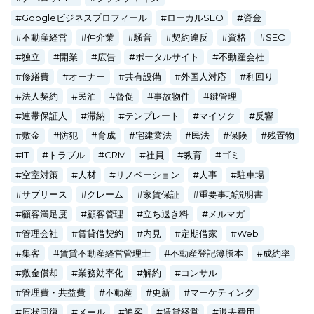
Googleビジネスプロフィール
ローカルSEO
資金
不動産経営
仲介業
騒音
契約違反
資格
SEO
独立
開業
広告
ポータルサイト
不動産会社
修繕費
オーナー
共有設備
外国人対応
利回り
法人契約
民泊
督促
事故物件
鍵管理
連帯保証人
滞納
テンプレート
マイソク
反響
敷金
防犯
育成
宅建業法
民法
保険
残置物
IT
トラブル
CRM
社員
教育
ゴミ
空室対策
人材
リノベーション
人事
駐車場
サブリース
クレーム
家賃保証
重要事項説明書
顧客満足度
顧客管理
立ち退き料
メルマガ
管理会社
賃貸借契約
内見
定期借家
Web
集客
賃貸不動産経営管理士
不動産登記簿謄本
成約率
敷金償却
業務効率化
解約
コンサル
管理費・共益費
不動産
更新
マーケティング
原状回復
メール
追客
賃貸経営
退去費用