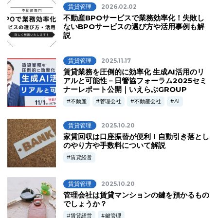
賃貸管理
2026.02.02
不動産BPOサービスで業務効率化！失敗し
ないBPOサービスの選び方や活用事例も解
説
賃貸管理
2025.11.17
賃貸業務を圧倒的に効率化 生成AI活用のリ
アルと可能性－日管協フォーラム2025セミ
ナーレポート公開｜いえらぶGROUP
不動産
管理会社
不動産会社
AI
賃貸管理
2025.10.20
家賃回収は口座振替が便利！自動引き落とし
のやり方や手数料について解説
賃貸経営
賃貸管理
2025.10.20
管理会社は賃貸マンションの鍵を預かるもの
でしょうか？
賃貸経営
鍵管理