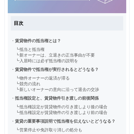
目次
・
賃貸物件の抵当権とは？
┗
抵当と抵当権
┗
新オーナーは、立退きの正当事由が不要
┗
入居時には必ず抵当権の説明を
・
賃貸物件で抵当権が実行されるとどうなる？
┗
物件オーナーの返済が滞る
┗
競売の流れ
┗
新しいオーナーの意向に沿って退去の交渉
・
抵当権設定と、賃貸物件引き渡しの前後関係
┗
抵当権設定が賃貸物件の引き渡しより後の場合
┗
抵当権設定が賃貸物件の引き渡しより前の場合
・
賃貸の重要事項説明で抵当権を伝えないとどうなる？
┗
営業停止や免許取り消しの処分も