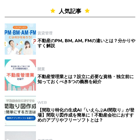
人気記事
賃貸管理
不動産のPM, BM, AM, FMの違いとは？分かりや
すく解説
開業
不動産管理業とは？設立に必要な資格・独立前に
知っておくべき5つの義務を紹介
WEB
【間取り特化の生成AI「いえらぶAI間取り」が登
場】間取り図作成を簡単に！不動産会社におすす
めのアプリやフリーソフトとは？