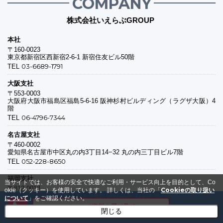
COMPANY
株式会社いえらぶGROUP
本社
〒160-0023
東京都新宿区西新宿2-6-1 新宿住友ビル50階
03-6689-1791
TEL
大阪支社
〒553-0003
大阪府大阪市福島区福島5-6-16 阪神杉村ビルディング（ラグザ大阪）4
階
06-4796-7344
TEL
名古屋支社
〒460-0002
愛知県名古屋市中区丸の内3丁目14−32 丸の内三丁目ビル7階
052-228-8650
TEL
福岡支社
当サイトでは、お客様の安全で快適なご利用・サービス向上を目的として、Co
〒812-0013
Cookieの取り扱い
okie（クッキー）を使用しています。
詳しくは、当社の「
福岡県福岡市博多区博多駅東1-1-33 はかた近代ビル2階
について
」をご確認ください。
092-412-4322
TEL
メールで資料を受け取る
閉じる