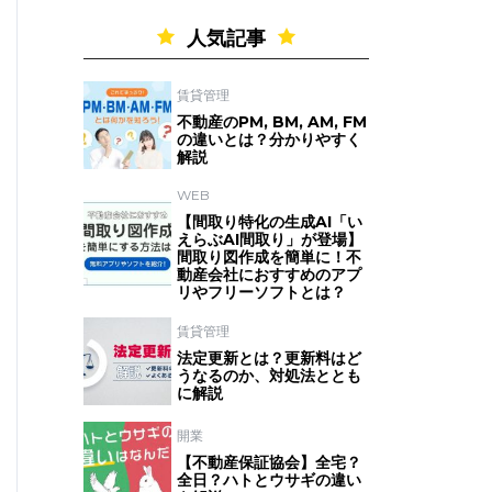
人気記事
賃貸管理
不動産のPM, BM, AM, FM
の違いとは？分かりやすく
解説
WEB
【間取り特化の生成AI「い
えらぶAI間取り」が登場】
間取り図作成を簡単に！不
動産会社におすすめのアプ
リやフリーソフトとは？
賃貸管理
法定更新とは？更新料はど
うなるのか、対処法ととも
に解説
開業
【不動産保証協会】全宅？
全日？ハトとウサギの違い