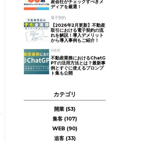
産会社がチェックすべきメ
ディアを厳選！
電子契約
【2026年2月更新】不動産
取引における電子契約の流
れを解説！導入デメリット
から導入事例もご紹介！
WEB
不動産業務におけるChatG
PTの活用方法とは？最新事
例とすぐに使えるプロンプ
ト集も公開
カテゴリ
開業
(53)
集客
(107)
WEB
(90)
追客
(33)