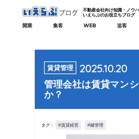
不動産会社向け知識・ノウ
いえらぶのお役立ちブログ
開業
集客
WEB
追客
2025.10.20
賃貸管理
管理会社は賃貸マン
か？
#賃貸経営
#鍵管理
タグ：