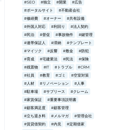
SEO
独立
開業
広告
ポータルサイト
不動産会社
修繕費
オーナー
共有設備
外国人対応
利回り
法人契約
民泊
督促
事故物件
鍵管理
連帯保証人
滞納
テンプレート
マイソク
反響
敷金
防犯
育成
宅建業法
民法
保険
残置物
IT
トラブル
CRM
社員
教育
ゴミ
空室対策
人材
リノベーション
人事
駐車場
サブリース
クレーム
家賃保証
重要事項説明書
顧客満足度
顧客管理
立ち退き料
メルマガ
管理会社
賃貸借契約
内見
定期借家