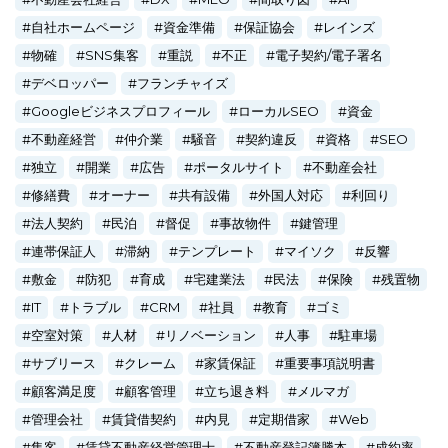
自社ホームページ
資金準備
保証協会
レインズ
物確
SNS集客
重説
不正
電子契約/電子署名
デベロッパー
フランチャイズ
Googleビジネスプロフィール
ローカルSEO
資金
不動産経営
仲介業
騒音
契約違反
資格
SEO
独立
開業
広告
ポータルサイト
不動産会社
修繕費
オーナー
共有設備
外国人対応
利回り
法人契約
民泊
督促
事故物件
鍵管理
連帯保証人
滞納
テンプレート
マイソク
反響
敷金
防犯
育成
宅建業法
民法
保険
残置物
IT
トラブル
CRM
社員
教育
ゴミ
空室対策
人材
リノベーション
人事
駐車場
サブリース
クレーム
家賃保証
重要事項説明書
顧客満足度
顧客管理
立ち退き料
メルマガ
管理会社
賃貸借契約
内見
定期借家
Web
集客
賃貸不動産経営管理士
不動産登記簿謄本
成約率