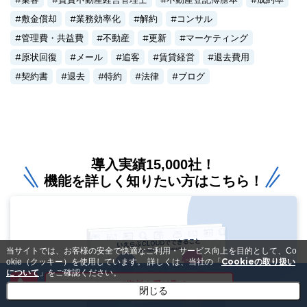
敷金償却
業務効率化
解約
コンサル
管理費・共益費
不動産
更新
マーケティング
原状回復
メール
追客
賃貸経営
退去費用
契約書
退去
特約
法律
ブログ
導入実績15,000社！
機能を詳しく知りたい方はこちら！
当サイトでは、お客様の安全で快適なご利用・サービス向上を目的として、Co
Cookieの取り扱い
okie（クッキー）を使用しています。
詳しくは、当社の「
について
」をご確認ください。
メールで資料を受け取る
閉じる