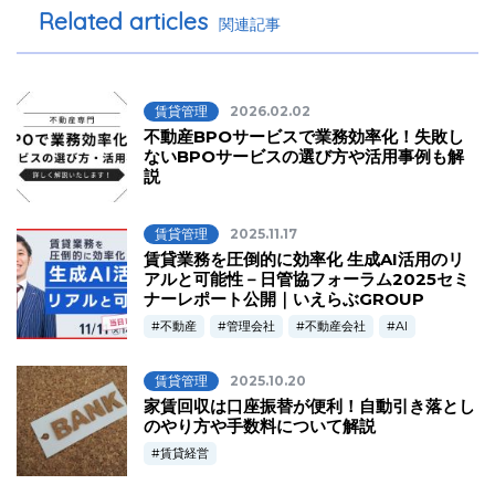
Related articles
関連記事
賃貸管理
2026.02.02
不動産BPOサービスで業務効率化！失敗し
ないBPOサービスの選び方や活用事例も解
説
賃貸管理
2025.11.17
賃貸業務を圧倒的に効率化 生成AI活用のリ
アルと可能性－日管協フォーラム2025セミ
ナーレポート公開｜いえらぶGROUP
不動産
管理会社
不動産会社
AI
賃貸管理
2025.10.20
家賃回収は口座振替が便利！自動引き落とし
のやり方や手数料について解説
賃貸経営