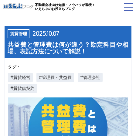
不動産会社向け知識・ノウハウが蓄積！
いえらぶのお役立ちブログ
2025.10.07
賃貸管理
共益費と管理費は何が違う？勘定科目や相
場、表記方法について解説！
タグ：
#賃貸経営
#管理費・共益費
#管理会社
#賃貸借契約