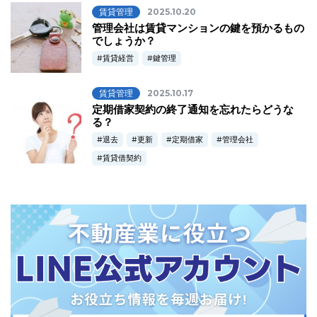
賃貸管理
2025.10.20
管理会社は賃貸マンションの鍵を預かるもの
でしょうか？
賃貸経営
鍵管理
賃貸管理
2025.10.17
定期借家契約の終了通知を忘れたらどうな
る？
退去
更新
定期借家
管理会社
賃貸借契約