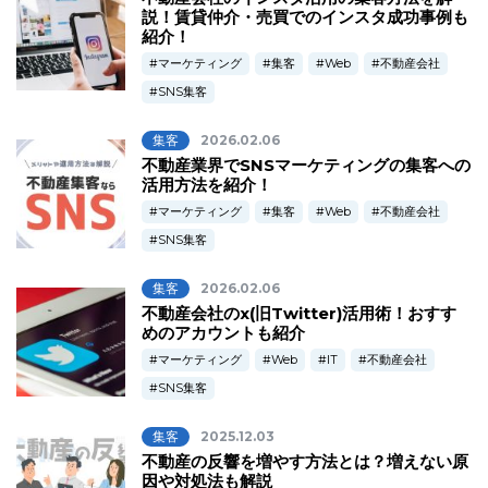
説！賃貸仲介・売買でのインスタ成功事例も
紹介！
マーケティング
集客
Web
不動産会社
SNS集客
集客
2026.02.06
不動産業界でSNSマーケティングの集客への
活用方法を紹介！
マーケティング
集客
Web
不動産会社
SNS集客
集客
2026.02.06
不動産会社のx(旧Twitter)活用術！おすす
めのアカウントも紹介
マーケティング
Web
IT
不動産会社
SNS集客
集客
2025.12.03
不動産の反響を増やす方法とは？増えない原
因や対処法も解説