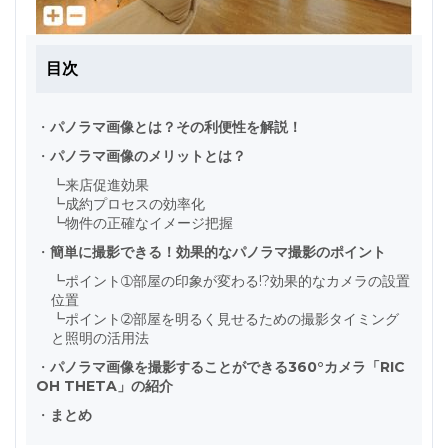
目次
・
パノラマ画像とは？その利便性を解説！
・
パノラマ画像のメリットとは？
┗
来店促進効果
┗
成約プロセスの効率化
┗
物件の正確なイメージ把握
・
簡単に撮影できる！効果的なパノラマ撮影のポイント
┗
ポイント➀部屋の印象が変わる!?効果的なカメラの設置
位置
┗
ポイント➁部屋を明るく見せるための撮影タイミング
と照明の活用法
・
パノラマ画像を撮影することができる360°カメラ「RIC
OH THETA」の紹介
・
まとめ