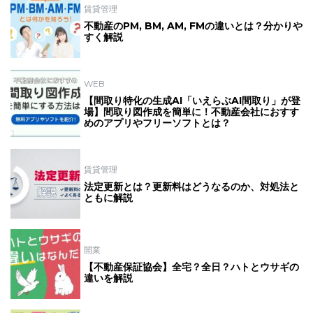
賃貸管理
不動産のPM, BM, AM, FMの違いとは？分かりや
すく解説
WEB
【間取り特化の生成AI「いえらぶAI間取り」が登
場】間取り図作成を簡単に！不動産会社におすす
めのアプリやフリーソフトとは？
賃貸管理
法定更新とは？更新料はどうなるのか、対処法と
ともに解説
開業
【不動産保証協会】全宅？全日？ハトとウサギの
違いを解説