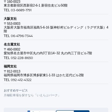
〒160-0023
東京都新宿区西新宿2-6-1 新宿住友ビル50階
03-6689-1791
TEL
大阪支社
〒553-0003
大阪府大阪市福島区福島5-6-16 阪神杉村ビルディング（ラグザ大阪）4
階
06-4796-7344
TEL
名古屋支社
〒460-0002
愛知県名古屋市中区丸の内3丁目14−32 丸の内三丁目ビル7階
052-228-8650
TEL
福岡支社
〒812-0013
福岡県福岡市博多区博多駅東1-1-33 はかた近代ビル2階
092-412-4322
TEL
おすすめサービス
月極駐車場を探すなら「いえらぶパーク」