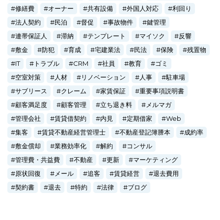
修繕費
オーナー
共有設備
外国人対応
利回り
法人契約
民泊
督促
事故物件
鍵管理
連帯保証人
滞納
テンプレート
マイソク
反響
敷金
防犯
育成
宅建業法
民法
保険
残置物
IT
トラブル
CRM
社員
教育
ゴミ
空室対策
人材
リノベーション
人事
駐車場
サブリース
クレーム
家賃保証
重要事項説明書
顧客満足度
顧客管理
立ち退き料
メルマガ
管理会社
賃貸借契約
内見
定期借家
Web
集客
賃貸不動産経営管理士
不動産登記簿謄本
成約率
敷金償却
業務効率化
解約
コンサル
管理費・共益費
不動産
更新
マーケティング
原状回復
メール
追客
賃貸経営
退去費用
契約書
退去
特約
法律
ブログ